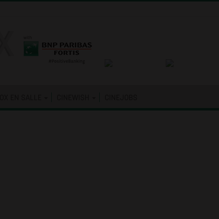
OX EN SALLE
CINEWISH
CINEJOBS