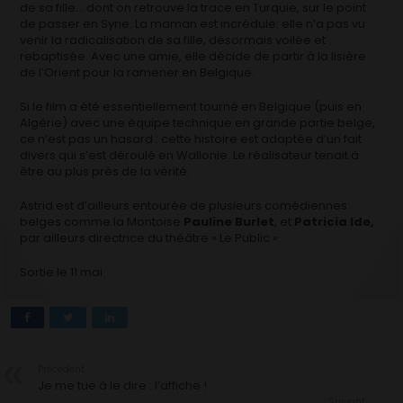
de sa fille… dont on retrouve la trace en Turquie, sur le point
de passer en Syrie. La maman est incrédule: elle n’a pas vu
venir la radicalisation de sa fille, désormais voilée et
rebaptisée. Avec une amie, elle décide de partir à la lisière
de l’Orient pour la ramener en Belgique.
Si le film a été essentiellement tourné en Belgique (puis en
Algérie) avec une équipe technique en grande partie belge,
ce n’est pas un hasard : cette histoire est adaptée d’un fait
divers qui s’est déroulé en Wallonie. Le réalisateur tenait à
être au plus près de la vérité.
Astrid est d’ailleurs entourée de plusieurs comédiennes
belges comme la Montoise
Pauline Burlet
, et
Patricia Ide,
par ailleurs directrice du théâtre « Le Public ».
Sortie le 11 mai
Précédent
Je me tue à le dire : l’affiche !
Suivant