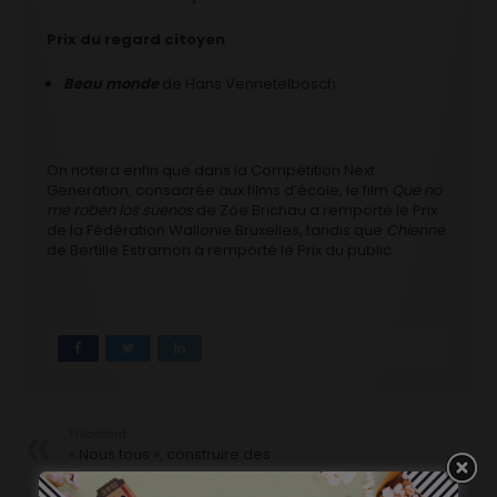
Prix du regard citoyen
Beau monde
de Hans Vennetelbosch
On notera enfin que dans la Compétition Next
Generation, consacrée aux films d’école, le film
Que no
me roben los suenos
de Zoe Brichau a remporté le Prix
de la Fédération Wallonie Bruxelles, tandis que
Chienne
de Bertille Estramon a remporté le Prix du public.
Précédent
« Nous tous », construire des
ponts
Suivant