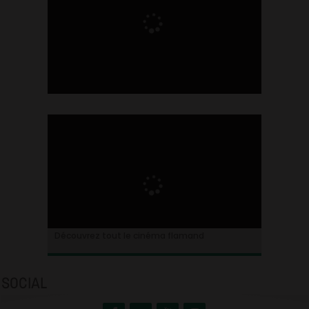
Ontdek alles over de Vlaamse cinema
Découvrez tout le cinéma flamand
SOCIAL