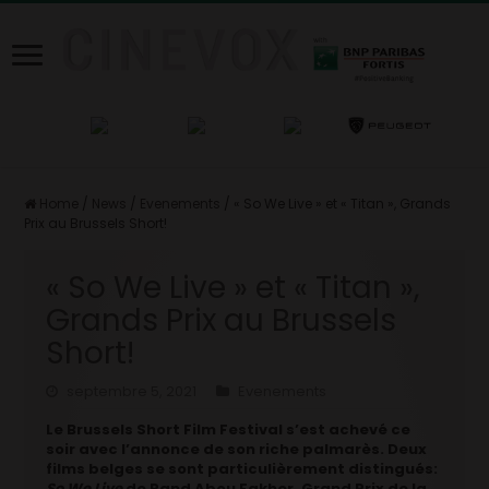
Home
/
News
/
Evenements
/
« So We Live » et « Titan », Grands
Prix au Brussels Short!
« So We Live » et « Titan »,
Grands Prix au Brussels
Short!
septembre 5, 2021
Evenements
Le Brussels Short Film Festival s’est achevé ce
soir avec l’annonce de son riche palmarès. Deux
films belges se sont particulièrement distingués:
So We Live
de Rand Abou Fakher, Grand Prix de la