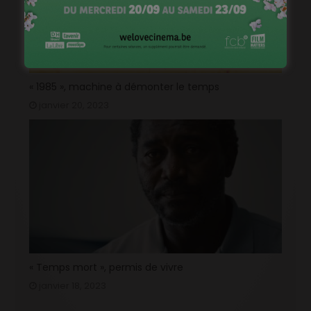
« 1985 », machine à démonter le temps
janvier 20, 2023
« Temps mort », permis de vivre
janvier 18, 2023