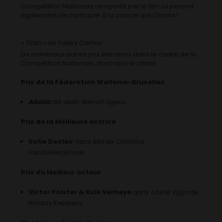
Compétition Nationale remporté par le film lui permet
également de participer à la course aux Oscars!
« Titan » de Valéry Carnoy
De nombreux autres prix été remis dans le cadre de la
Compétition Nationale, dont voici le détail:
Prix de la Fédération Wallonie-Bruxelles
Abada
de Jean-Benoît Ugeux
Prix de la Meilleure actrice
Sofie Decleir
dans
Mia
de Christina
Vandekerckhove
Prix du Meilleur acteur
Victor Polster & Ruik Verheye
dans
Easter Eggs
de
Nicolas Keppens