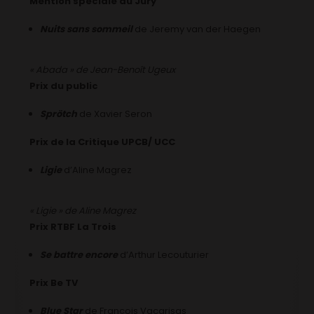
Mention spéciale du Jury
Nuits sans sommeil
de Jeremy van der Haegen
« Abada » de Jean-Benoît Ugeux
Prix du public
Sprötch
de Xavier Seron
Prix de la Critique UPCB/ UCC
Ligie
d’Aline Magrez
« Ligie » de Aline Magrez
Prix RTBF La Trois
Se battre encore
d’Arthur Lecouturier
Prix Be TV
Blue Star
de François Vacarisas