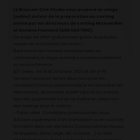
Le Brussels Ciné Studio vous propose un stage
(online) autour de la préparation au casting
animé par les directeurs de casting Michael Bier
et Doriane Flamand (ADK KASTING).
Ce stage est offert gratuitement grâce au précieux
soutien de la Fondation Bernheim !
Étant donné les mesures sanitaires liées au
confinement, le stage se tiendra exceptionnellement
en visioconférence
Dates : les 19 et 20 janvier 2021 de 10h à 17h.
Ce sera l’occasion durant deux jours pour les
comédiens(ne)s professionnel(le)s de rencontrer les
intervenants, de travailler la self-tape et de recevoir
des clés qui permettront de se mettre en valeur lors
des castings pour le cinéma.
– Public cible : Comédiens professionnels issus
d’écoles supérieures d’art dramatique ou en cours de
formation dans ces dernières (Conservatoires Royaux
de Bruxelles, Mons, Liège, IAD ou Insas, …) ou bien