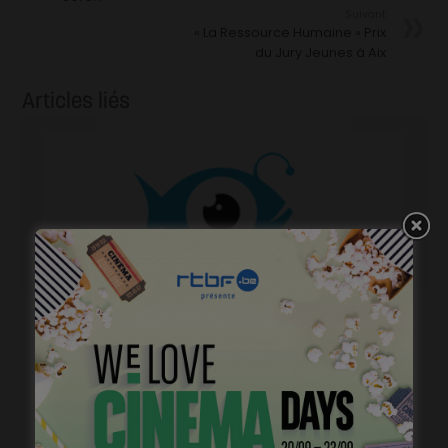
Suivant
« La Ressource Humaine » Prix
du Jury Jeunes à Aix
Articles liés
Brightfish is looking for an experienced national
sales manager
mars 26, 2024