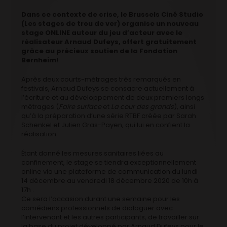
Dans ce contexte de crise, le Brussels Ciné Studio
(Les stages de trou de ver) organise un nouveau
stage ONLINE autour du jeu d’acteur avec le
réalisateur Arnaud Dufeys, offert gratuitement
grâce au précieux soutien de la Fondation
Bernheim!
Après deux courts-métrages très remarqués en
festivals, Arnaud Dufeys se consacre actuellement à
l’écriture et au développement de deux premiers longs
métrages (
Faire surface
et
La cour des grands
), ainsi
qu’à la préparation d’une série RTBF créée par Sarah
Schenkel et Julien Gras-Payen, qui lui en confient la
réalisation.
Étant donné les mesures sanitaires liées au
confinement, le stage se tiendra exceptionnellement
online via une plateforme de communication du lundi
14 décembre au vendredi 18 décembre 2020 de 10h à
17h .
Ce sera l’occasion durant une semaine pour les
comédiens professionnels de dialoguer avec
l’intervenant et les autres participants, de travailler sur
la base du projet développé par Arnaud Dufeys pour le