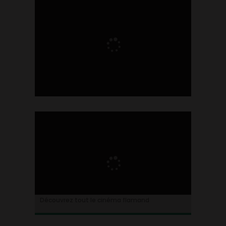
Ontdek alles over de Vlaamse cinema
Découvrez tout le cinéma flamand