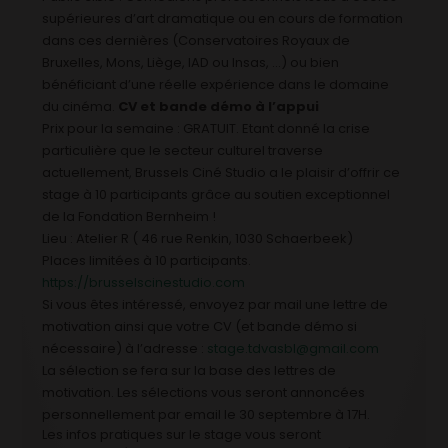
supérieures d’art dramatique ou en cours de formation
dans ces dernières (Conservatoires Royaux de
Bruxelles, Mons, Liège, IAD ou Insas, …) ou bien
bénéficiant d’une réelle expérience dans le domaine
du cinéma.
CV et bande démo à l’appui
Prix pour la semaine : GRATUIT. Etant donné la crise
particulière que le secteur culturel traverse
actuellement, Brussels Ciné Studio a le plaisir d’offrir ce
stage à 10 participants grâce au soutien exceptionnel
de la Fondation Bernheim !
Lieu : Atelier R ( 46 rue Renkin, 1030 Schaerbeek)
Places limitées à 10 participants.
https://brusselscinestudio.com
Si vous êtes intéressé, envoyez par mail une lettre de
motivation ainsi que votre CV (et bande démo si
nécessaire) à l’adresse :
stage.tdvasbl@gmail.com
La sélection se fera sur la base des lettres de
motivation. Les sélections vous seront annoncées
personnellement par email le 30 septembre à 17H.
Les infos pratiques sur le stage vous seront