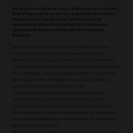
Dans ce contexte de crise, le Brussels ciné studio
(Les stages de trou de ver) organise un nouveau
stage autour du jeu face caméra avec le
réalisateur Micha Wald offert gratuitement
grâce au précieux soutien de la Fondation
Berheim.
Micha Wald a notamment écrit et réalisé les longs
métrages
Voleurs de chevaux
, sélectionné à la
Semaine de la Critique à Cannes, et
Simon Konianski
.
Il est actuellement en développement de son prochain
long-métrage
Taïga
, produit par Artémis Productions.
Le stage aura lieu à Bruxelles du lundi 5 octobre au
vendredi 9 octobre 2020 de 10h à 17h.
Ce sera l’occasion durant une semaine pour les
comédien·nes professionnel·les de rencontrer
l’intervenant, de travailler plusieurs scènes en étant
accompagnés et filmés, de se mettre à la recherche
d’une spontanéité et d’une authenticité de jeu tout en
apprivoisant la caméra.
Public cible : Comédiens professionnels issus d’écoles