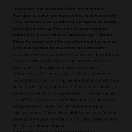
Le réel est-il le matériau idéal de la fiction?
Pourquoi et selon quels procédés le deviendra-t-
il? Le Brussels Ciné Studio vous propose un stage
(online) centré sur l’écriture dramaturgique
animé par le comédien et dramaturge Thibaut
Nève. Ce stage est offert gratuitement grâce au
précieux soutien de la Fondation Bernheim !
Parallèlement à sa carrière de comédien, Thibaut Nève
creuse le sillon de l’écriture et de la mise en scène.
Depuis 2007, il travaille l’écriture d’autofiction
(«Tripalium», « Politicovskaia»). En 2009, il fonde avec
Jessica Gazon leur compagnie et entament une trilogie
autour de la figure maternelle (« L’homme du câble », «
Toutes nos mères sont dépressives », « Terrain vague »,
« VNAPTD », « Synovie », «les Petits Humains»). Il termine
actuellement un texte pour le théâtre jeune public : «
Jojo a disparu». Outre cette activité principale, Thibaut
Nève donne également depuis 2016 des ateliers autour
de l’écriture dramaturgique.