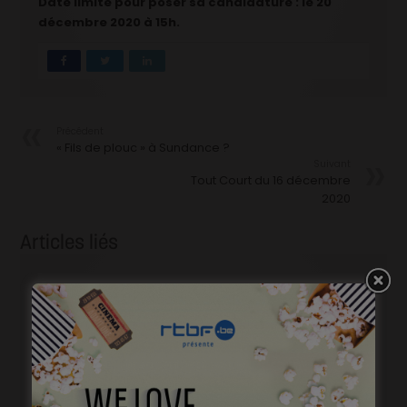
Date limite pour poser sa candidature : le 20
décembre 2020 à 15h.
Précédent
« Fils de plouc » à Sundance ?
Suivant
Tout Court du 16 décembre
2020
Articles liés