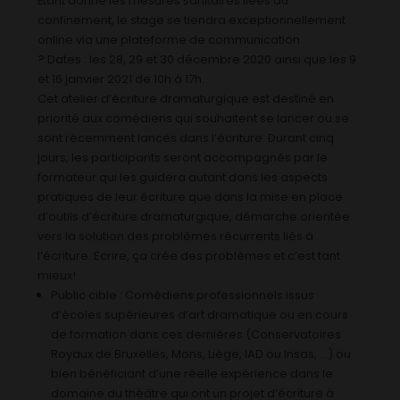
Étant donné les mesures sanitaires liées au
confinement, le stage se tiendra exceptionnellement
online via une plateforme de communication
? Dates : les 28, 29 et 30 décembre 2020 ainsi que les 9
et 16 janvier 2021 de 10h à 17h.
Cet atelier d’écriture dramaturgique est destiné en
priorité aux comédiens qui souhaitent se lancer ou se
sont récemment lancés dans l’écriture. Durant cinq
jours, les participants seront accompagnés par le
formateur qui les guidera autant dans les aspects
pratiques de leur écriture que dans la mise en place
d’outils d’écriture dramaturgique, démarche orientée
vers la solution des problèmes récurrents liés à
l’écriture. Ecrire, ça crée des problèmes et c’est tant
mieux!
Public cible : Comédiens professionnels issus
d’écoles supérieures d’art dramatique ou en cours
de formation dans ces dernières (Conservatoires
Royaux de Bruxelles, Mons, Liège, IAD ou Insas, …) ou
bien bénéficiant d’une réelle expérience dans le
domaine du théâtre qui ont un projet d’écriture à