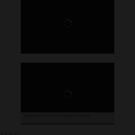
Ontdek alles over de Vlaamse cinema
Découvrez tout le cinéma flamand