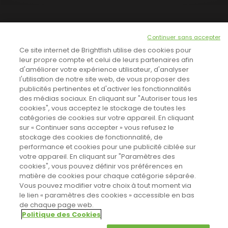
NEWSLETTER
Continuer sans accepter
INSCRIVEZ-VOUS ICI!
Ce site internet de Brightfish utilise des cookies pour
leur propre compte et celui de leurs partenaires afin
d'améliorer votre expérience utilisateur, d'analyser
l'utilisation de notre site web, de vous proposer des
TOUTES LES NEWS
publicités pertinentes et d'activer les fonctionnalités
des médias sociaux. En cliquant sur "Autoriser tous les
cookies", vous acceptez le stockage de toutes les
catégories de cookies sur votre appareil. En cliquant
CINEVOX SUR FACEBOOK
sur « Continuer sans accepter » vous refusez le
stockage des cookies de fonctionnalité, de
performance et cookies pour une publicité ciblée sur
votre appareil. En cliquant sur "Paramètres des
cookies", vous pouvez définir vos préférences en
matière de cookies pour chaque catégorie séparée.
Vous pouvez modifier votre choix à tout moment via
le lien « paramètres des cookies » accessible en bas
de chaque page web.
Politique des Cookies
Sahifa Theme
License is not validated, Go to the theme options
Designed by
Poids Plume
- Web by
Point Be
© Copyright 2011-2026, All Rights Reserved -
Politique de cookies
page to validate the license, You need a single license for each