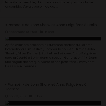
travailler ensemble, d’écrire et construire quelque chose
ensemble. J’avais besoin de ça, …
« Pompei » de John Shank et Anna Falguères à Berlin
décembre 19, 2019
En bref
Après avoir été présenté à l’automne dernier au Toronto
International Film Festival, Pompei, le nouveau film de John
Shank (L’Hiver Dernier), écrit et réalisé avec Anna Falguères,
sera présenté à Berlin dans la section Generation 14+. Dans
une région désertique, Victor et son petit frère Jimmy sont
livrés à eux-mêmes. …
« Pompéi » de John Shank et Anna Falguères à
Toronto!
août 8, 2019
En bref