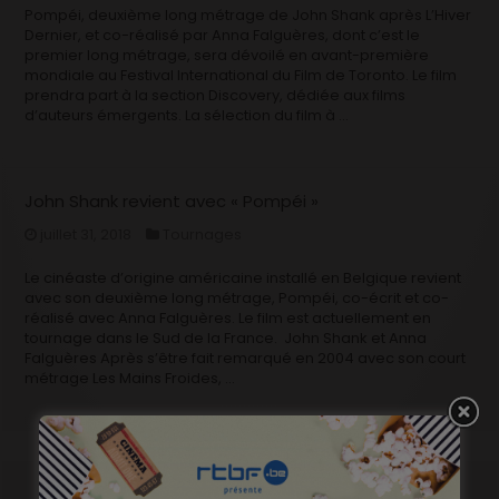
Pompéi, deuxième long métrage de John Shank après L’Hiver
Dernier, et co-réalisé par Anna Falguères, dont c’est le
premier long métrage, sera dévoilé en avant-première
mondiale au Festival International du Film de Toronto. Le film
prendra part à la section Discovery, dédiée aux films
d’auteurs émergents. La sélection du film à …
John Shank revient avec « Pompéi »
juillet 31, 2018
Tournages
Le cinéaste d’origine américaine installé en Belgique revient
avec son deuxième long métrage, Pompéi, co-écrit et co-
réalisé avec Anna Falguères. Le film est actuellement en
tournage dans le Sud de la France. John Shank et Anna
Falguères Après s’être fait remarqué en 2004 avec son court
métrage Les Mains Froides, …