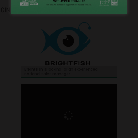
CINEJOB
Brightfish is looking for an experienced
national sales manager