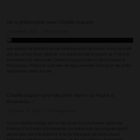
On a philosophé avec Charlie Dupont
février 11, 2021
Rencontres
Les salles de théâtre et de cinéma sont fermées, mais le petit
écran, lui est bien allumé. On aura de fait le plaisir le 17 février
prochain d’y retrouver Charlie Dupont, héros de La Faute à
Rousseau, l’histoire actuelle et réjouissante d’un prof de philo
aux prises avec sa vie …
Charlie Dupont prof de philo dans « La Faute à
Rousseau »
janvier 27, 2021
Coming soon
Le comédien belge est le héros de la prochaine série de
France 2 La Faute à Rousseau. La série suit, au long de ses 8
épisodes, les tribulations d’un professeur de philo aussi
brillant qu’atypique et rebelle, et de ses élèves. Benjamin