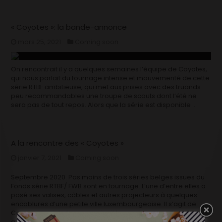
« Coyotes »: la bande-annonce
mars 25, 2021
Coming soon
On rencontrait il y a quelques semaines l’équipe de Coyotes,
qui nous parlait du tournage intense et mouvementé de cette
série RTBF ambitieuse, qui met aux prises avec des truands
peu recommandables une troupe de scouts dont l’été ne
sera pas de tout repos. Alors que la série est disponible …
A la rencontre des « Coyotes »
janvier 7, 2021
Coming soon
Septembre 2020. Pas moins de trois séries belges issues du
Fonds série RTBF/ FWB sont en tournage. L’une d’entre elles a
posé ses valises, câbles et autres projecteurs à quelques
encablures d’une petite ville luxembourgeoise. Il s’agit de
Coyotes, projet atypique qui suit les aventures – et quelles
aventures! – …