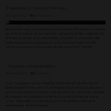
3 questions à… Daniel Offermann
mai 17, 2021
Rencontres
Rencontre avec le musicien belge Daniel Offermann, bassiste
de Girls in Hawaii, et qui vient de signer la bande-originale de
la toute nouvelle série de la RTBF, Coyotes. Il nous parle de
cette expérience particulière. Comment le cinéma et les
séries sont entrés dans votre vie de musicien? J’ai fait …
« Coyotes », toujours prêts!
mai 14, 2021
A l'affiche
Avec Coyotes, c’est un vent de fraîcheur qui souffle sur la
série belge! Portée par un casting aussi jeune qu’audacieux,
à l’enthousiasme communicatif, la série aborde avec vivacité
et énergie un incontournable de la culture belge: le camp
scout. Warnaffe, son château, sa forêt, petite commune
verdoyante de la Province …