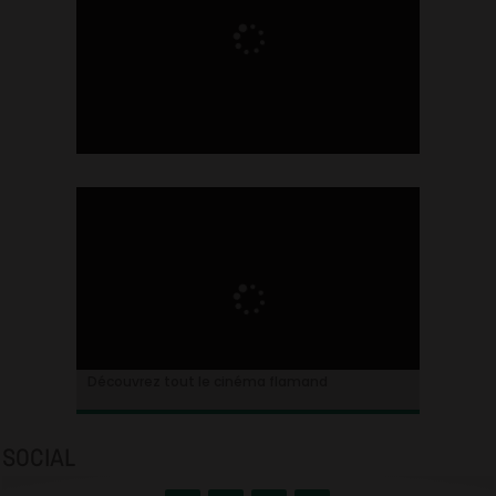
Ontdek alles over de Vlaamse cinema
Découvrez tout le cinéma flamand
SOCIAL