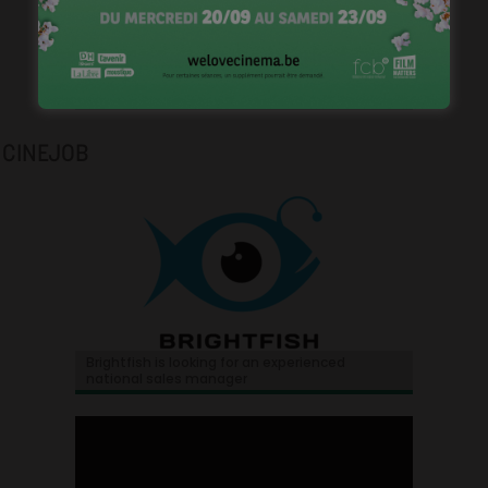
Plongez dans l’histoire du cinéma belge.
CINEJOB
Brightfish is looking for an experienced
national sales manager