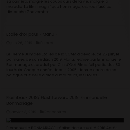
sa caméra, malgré les coups durs de la vie, malgré la
maladie. Le film, magnifique hommage, est rediffusé ce
dimanche 7 novembre …
Etoile d’or pour « Manu »
juin 26, 2019
En bref
Le 14ème Jury des Etoiles de la SCAM a dévoilé, ce 25 juin, le
palmarès de son édition 2019. Manu, réalisé par Emmanuelle
Bonmariage et produit par Clin d’Oeil Films, fait partie des 30
lauréats. Chaque année depuis 2005, dans le cadre de sa
politique culturelle d’aide aux auteurs, les Étoiles …
Flashback 2018/ Flashforward 2019: Emmanuelle
Bonmariage
janvier 3, 2019
Rencontres
Emmanuelle BONMARIAGE, réalisatrice Actualité 2018 Après