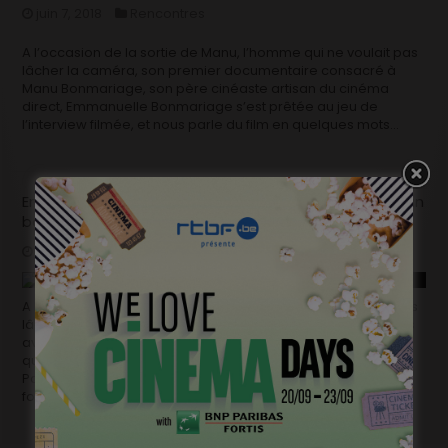
juin 7, 2018
Rencontres
A l’occasion de la sortie de Manu, l’homme qui ne voulait pas
lâcher la caméra, son premier documentaire consacré à
Manu Bonmariage, son père cinéaste artisan du cinéma
direct, Emmanuelle Bonmariage s’est prêtée au jeu de
l’interview filmée, et nous parle du film en quelques mots…
Emmanuelle Bonmariage: « La caméra de Manu est un
bouclier qui le protège, mais c’est aussi une arme. »
juin 5, 2018
Rencontres
A l’occasion de la sortie de Manu, l’homme qui ne voulait pas
lâcher la caméra, dont nous vous parlions récemment, nous
avons rencontré la réalisatrice Emmanuelle Bonamariage,
qui se confie sur ce projet à la fois si ample et si intime.
Pouvez-vous vous présenter en quelques mots? J’ai une
formation …