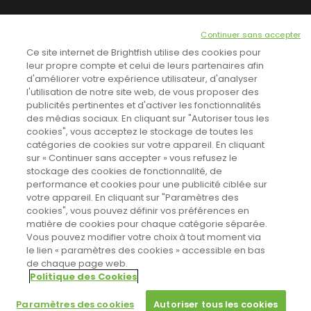
NEWSLETTER
Continuer sans accepter
INSCRIVEZ-VOUS ICI!
Ce site internet de Brightfish utilise des cookies pour
leur propre compte et celui de leurs partenaires afin
d'améliorer votre expérience utilisateur, d'analyser
l'utilisation de notre site web, de vous proposer des
TOUTES LES NEWS
publicités pertinentes et d'activer les fonctionnalités
des médias sociaux. En cliquant sur "Autoriser tous les
cookies", vous acceptez le stockage de toutes les
catégories de cookies sur votre appareil. En cliquant
CINEVOX SUR FACEBOOK
sur « Continuer sans accepter » vous refusez le
stockage des cookies de fonctionnalité, de
performance et cookies pour une publicité ciblée sur
votre appareil. En cliquant sur "Paramètres des
cookies", vous pouvez définir vos préférences en
matière de cookies pour chaque catégorie séparée.
Vous pouvez modifier votre choix à tout moment via
le lien « paramètres des cookies » accessible en bas
de chaque page web.
Politique des Cookies
Sahifa Theme
License is not validated, Go to the theme options
Designed by
Poids Plume
- Web by
Point Be
© Copyright 2011-2026, All Rights Reserved -
Politique de cookies
page to validate the license, You need a single license for each
Paramètres des cookies
Autoriser tous les cookies
domain name.
Paramètres des cookies