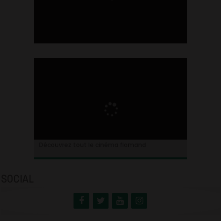
Ontdek alles over de Vlaamse cinema
Découvrez tout le cinéma flamand
SOCIAL