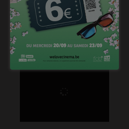
Brightfish is looking for an experienced
national sales manager