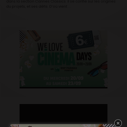
dans la section Cannes Classics. il se confie sur les origines
du projets, et ses défis. D’où vient …