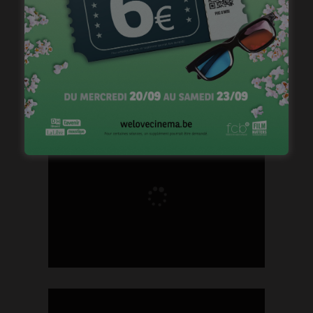
Brightfish is looking for an experienced
national sales manager