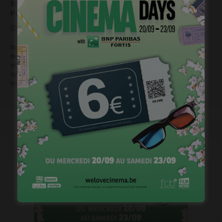
En tournage: « Le Suicide d’Emma Peeters » de Nicole
Palo
novembre 10, 2017
Coming soon
Nicole Palo (Get Born) est de retour avec ce qui s’annonce
bien être une comédie… mortelle! L’histoire Le Suicide
d’Emma Peteers met en scène une jeune femme de 34 ans
qui n’a à peu près rien réussi dans sa vie, et qui se dit qu’il
serait peut-être temps d’en finir. …