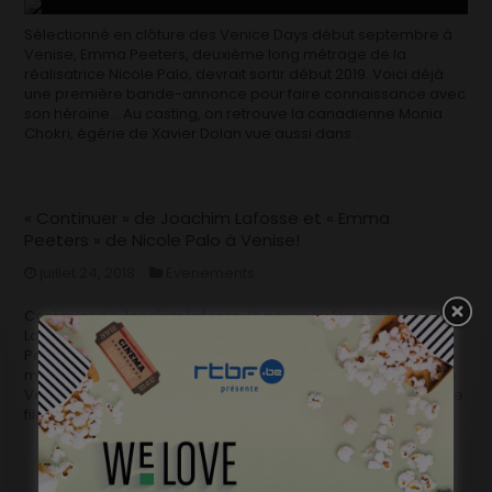
Sélectionné en clôture des Venice Days début septembre à
Venise, Emma Peeters, deuxième long métrage de la
réalisatrice Nicole Palo, devrait sortir début 2019. Voici déjà
une première bande-annonce pour faire connaissance avec
son héroïne… Au casting, on retrouve la canadienne Monia
Chokri, égérie de Xavier Dolan vue aussi dans …
« Continuer » de Joachim Lafosse et « Emma
Peeters » de Nicole Palo à Venise!
juillet 24, 2018
Evenements
Continuer de Joachim Lafosse, le nouveau film de Joachim
Lafosse avec Virginie Efira et Kacey Mottet-Klein et Emma
Peeters de Nicole Palo seront présentés en première
mondiale aux Venice Days, section parallèle de la Mostra de
Venise. Continuer de Joachim Lafosse Continuer, le septième
film de Joachim Lafosse (L’Economie du …