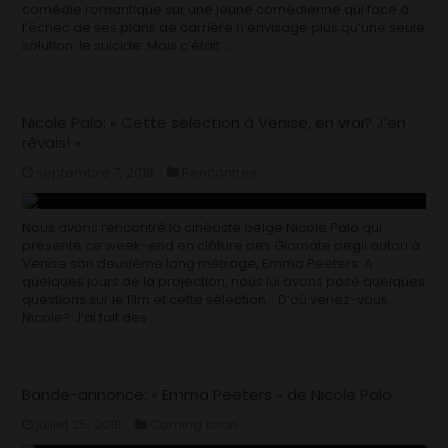
comédie romantique sur une jeune comédienne qui face à
l’échec de ses plans de carrière n’envisage plus qu’une seule
solution: le suicide. Mais c’était …
Nicole Palo: « Cette sélection à Venise, en vrai? J’en
rêvais! »
septembre 7, 2018
Rencontres
Nous avons rencontré la cinéaste belge Nicole Palo qui
présente ce week-end en clôture des Giornate degli autori à
Venise son deuxième long métrage, Emma Peeters. A
quelques jours de la projection, nous lui avons posé quelques
questions sur le film et cette sélection… D’où venez-vous,
Nicole? J’ai fait des …
Bande-annonce: « Emma Peeters » de Nicole Palo
juillet 25, 2018
Coming soon