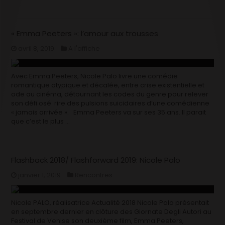
« Emma Peeters »: l’amour aux trousses
avril 8, 2019
A l'affiche
Avec Emma Peeters, Nicole Palo livre une comédie
romantique atypique et décalée, entre crise existentielle et
ode au cinéma, détournant les codes du genre pour relever
son défi osé: rire des pulsions suicidaires d’une comédienne
« jamais arrivée ». Emma Peeters va sur ses 35 ans. Il parait
que c’est le plus …
Flashback 2018/ Flashforward 2019: Nicole Palo
janvier 1, 2019
Rencontres
Nicole PALO, réalisatrice Actualité 2018 Nicole Palo présentait
en septembre dernier en clôture des Giornate Degli Autori au
Festival de Venise son deuxième film, Emma Peeters,