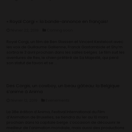
« Royal Corgi »: la bande-annonce en français!
février 22, 2019
Coming soon
Royal Corgi, un film de Ben Stassen et Vincent Kesteloot avec
les voix de Guillaume Gallienne, Franck Gastambide et Shy’m
sortira le 3 avril prochain dans les salles belges. Le film suit les
aventures de Rex, le chien préféré de Sa Majesté, qui perd
son statut de favori et se …
Des Corgis, un cowboy, un beau gâteau: la Belgique
s’anime à Anima
février 12, 2019
Evenements
La 38e édition d’Anima, Festival International du Film
d’Animation de Bruxelles, se tiendra du 1er au 10 mars
prochain dans la capitale belge. L’occasion de découvrir le
meilleur de l’animation mondiale, mais aussi des productions