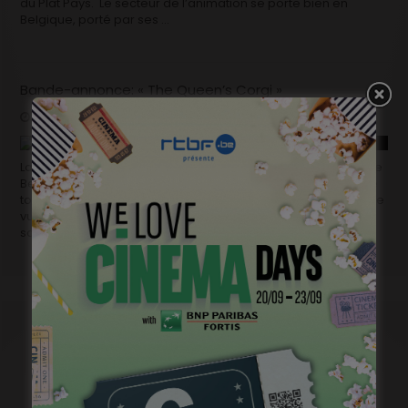
du Plat Pays. Le secteur de l’animation se porte bien en
Belgique, porté par ses …
Bande-annonce: « The Queen’s Corgi »
octobre 18, 2018
Coming soon
La version anglaise de la bande annonce du nouveau film de
Ben Stassen et Vincent Kesteloot, The Queen’s Corgi, a fait le
tour de la toile en quelques jours, atteignant les 20 millions de
vues, rien que ça! Royal Corgi (son titre in French, please)
sortira début 2019, just in …