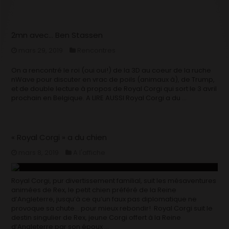
2mn avec… Ben Stassen
mars 29, 2019
Rencontres
On a rencontré le roi (oui oui!) de la 3D au coeur de la ruche
nWave pour discuter en vrac de poils (animaux à), de Trump,
et de double lecture à propos de Royal Corgi qui sort le 3 avril
prochain en Belgique. A LIRE AUSSI Royal Corgi a du …
« Royal Corgi » a du chien
mars 8, 2019
A l'affiche
Royal Corgi, pur divertissement familial, suit les mésaventures
animées de Rex, le petit chien préféré de la Reine
d’Angleterre, jusqu’à ce qu’un faux pas diplomatique ne
provoque sa chute… pour mieux rebondir! Royal Corgi suit le
destin singulier de Rex, jeune Corgi offert à la Reine
d’Angleterre par son époux …