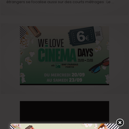
étrangers se focalise aussi sur des courts métrages : Le …