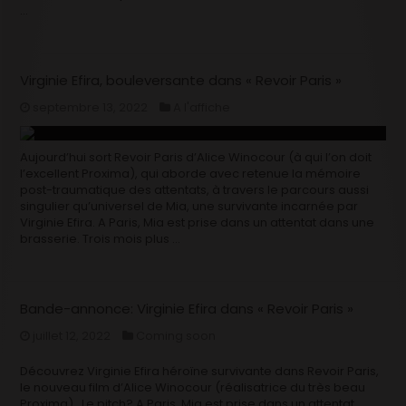
…
Virginie Efira, bouleversante dans « Revoir Paris »
septembre 13, 2022
A l'affiche
Aujourd’hui sort Revoir Paris d’Alice Winocour (à qui l’on doit
l’excellent Proxima), qui aborde avec retenue la mémoire
post-traumatique des attentats, à travers le parcours aussi
singulier qu’universel de Mia, une survivante incarnée par
Virginie Efira. A Paris, Mia est prise dans un attentat dans une
brasserie. Trois mois plus …
Bande-annonce: Virginie Efira dans « Revoir Paris »
juillet 12, 2022
Coming soon
Découvrez Virginie Efira héroïne survivante dans Revoir Paris,
le nouveau film d’Alice Winocour (réalisatrice du très beau
Proxima). Le pitch? A Paris, Mia est prise dans un attentat