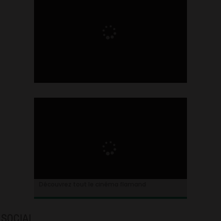
Ontdek alles over de Vlaamse cinema
Découvrez tout le cinéma flamand
SOCIAL