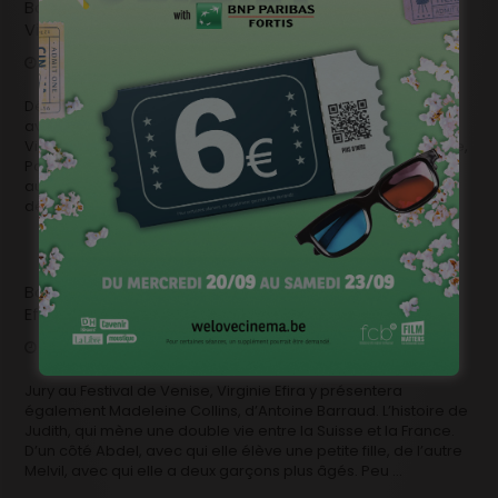
Bande-annonce: « Lui » de Guillaume Canet, avec
Virginie Efira
septembre 13, 2021
Coming soon
Découvrez la bande-annonce de Lui, le dernier film de et
avec Guillaume Canet, écrit pendant le confinement, avec
Virginie Efira, Laetitia Casta, Matthieu Kassovitz, Nathalie Baye,
Patrick Chesnais… Le film sera présenté en avant-première
au 36e Festival International du Film Francophone de Namur
début octobre!
Bande-annonce: « Madeleine Collins » avec Virginie
Efira
août 23, 2021
Coming soon
Jury au Festival de Venise, Virginie Efira y présentera
également Madeleine Collins, d’Antoine Barraud. L’histoire de
Judith, qui mène une double vie entre la Suisse et la France.
D’un côté Abdel, avec qui elle élève une petite fille, de l’autre
Melvil, avec qui elle a deux garçons plus âgés. Peu …