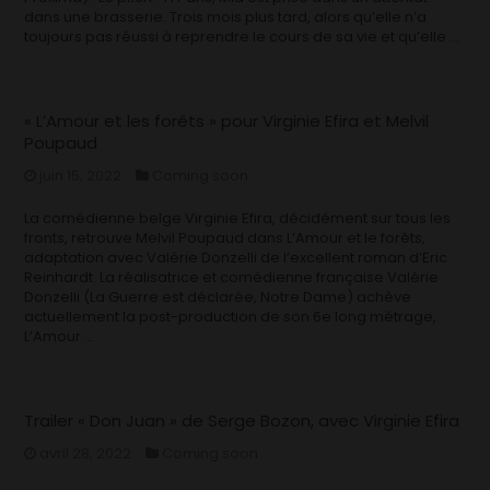
dans une brasserie. Trois mois plus tard, alors qu’elle n’a
toujours pas réussi à reprendre le cours de sa vie et qu’elle …
« L’Amour et les forêts » pour Virginie Efira et Melvil
Poupaud
juin 15, 2022
Coming soon
La comédienne belge Virginie Efira, décidément sur tous les
fronts, retrouve Melvil Poupaud dans L’Amour et le forêts,
adaptation avec Valérie Donzelli de l’excellent roman d’Eric
Reinhardt. La réalisatrice et comédienne française Valérie
Donzelli (La Guerre est déclarée, Notre Dame) achève
actuellement la post-production de son 6e long métrage,
L’Amour …
Trailer « Don Juan » de Serge Bozon, avec Virginie Efira
avril 28, 2022
Coming soon