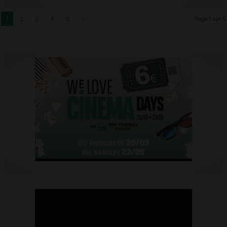
1
2
3
4
5
»
Page 1 sur 5