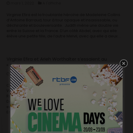
mars 1, 2022
A l'affiche
Virginie Efira est la troublante héroïne de Madeleine Collins
d’Antoine Barraud, tour à tour opaque et insaisissable, ou
déchirante et bouleversante. Judith mène une double vie
entre la Suisse et la France. D’un côté Abdel, avec qui elle
élève une petite fille, de l’autre Melvil, avec qui elle a deux …
Virginie Efira et Arieh Worthalter s’essaient au
« Rodéo »
janvier 19, 2022
En bref
On apprend sur Cineuropa.org que Virginie Efira et Arieh
Worthalter tournent actuellement un premier long métrage,
Rodéo, sous la direction de la réalisatrice française Delphine
Deloget. De quoi ça parle? Sylvie vit à Brest avec ses deux
enfants, Sofiane et Jean-Jacques, qu’elle élève seule.
Ensemble, ils forment une famille joyeuse …