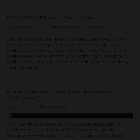
PODCAST: Les Rituels de Xavier Seron
décembre 3, 2020
Evenements
,
Rencontres
Rendez-vous pour ce 14e épisode des Rituels avec Xavier
Seron, cinéaste belge deux fois lauréats du Magritte du
Meilleur court métrage (pour L’Ours Noir et Le Plombier, co-
réalisés avec Méryl Fortunat-Rossi), ainsi que du Magritte du
Meilleur scénario pour Je me tue à le dire, son premier long
métrage, farce …
Et vous Xavier Seron, vous faites quoi pendant le
confinement?
avril 21, 2020
Rencontres
On a demandé à Xavier Seron ce qu’il faisait pendant le
confinement… Film à (re)voir? En ce moment, j’aurais
tendance à revoir des films drôles… Ou alors de drôles de