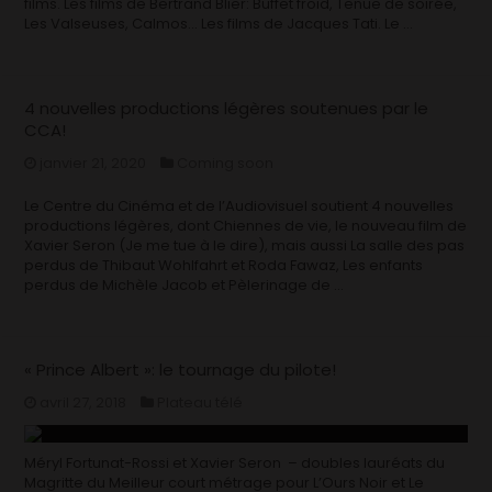
films. Les films de Bertrand Blier: Buffet froid, Tenue de soirée,
Les Valseuses, Calmos… Les films de Jacques Tati. Le …
4 nouvelles productions légères soutenues par le
CCA!
janvier 21, 2020
Coming soon
Le Centre du Cinéma et de l’Audiovisuel soutient 4 nouvelles
productions légères, dont Chiennes de vie, le nouveau film de
Xavier Seron (Je me tue à le dire), mais aussi La salle des pas
perdus de Thibaut Wohlfahrt et Roda Fawaz, Les enfants
perdus de Michèle Jacob et Pèlerinage de …
« Prince Albert »: le tournage du pilote!
avril 27, 2018
Plateau télé
Méryl Fortunat-Rossi et Xavier Seron – doubles lauréats du
Magritte du Meilleur court métrage pour L’Ours Noir et Le