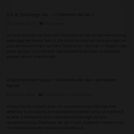
Sur le tournage de… « Chiennes de vie »
juillet 4, 2022
Tournages
Le mois dernier se tournait Chiennes de vie, le deuxième long
métrage de Xavier Seron. On a fait un saut sur le tournage, un
jour de beau temps au Parc Tenbosch. « Simca! » « Naya! » Les
stars du jour courent très vite, sautent très haut, sont toutes
petites et ont une pilosité …
Clap imminent pour « Chiennes de vie » de Xavier
Seron
avril 19, 2022
Coming soon
,
Tournages
Xavier Seron revient avec un nouveau long métrage très
attendu! 6 ans après son excellent premier long Je me tue à
le dire, il débutera donc demain le tournage de son
deuxième long, Chiennes de vie. 6 ans d’attente certes, mais
on ne peut pas dire que le réalisateur a …