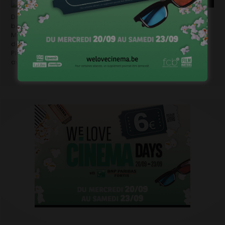
Dans ce 8ème épisode de notre série estivale « Le cinéma
belge et moi », nous retrouvons le délirant duo formé par
Méryl Fortunat-Rossi et Xavier Seron, auteurs notamment de
deux courts métrages lauréats aux Magritte, L’Ours Noir et Le
Plombier. Toujours dans le cadre de l’opération 50/50, nous
avons rencontré les jeunes cinéastes …