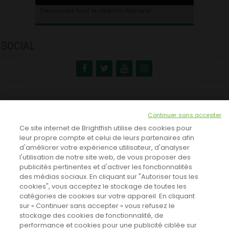
Ontdek alles over de Vlaamse cinema
Découvrez tout le cinéma flamand
SOCIAL
NEWSLETTER
Continuer sans accepter
INSCRIVEZ-VOUS ICI!
Ce site internet de Brightfish utilise des cookies pour
leur propre compte et celui de leurs partenaires afin
d'améliorer votre expérience utilisateur, d'analyser
l'utilisation de notre site web, de vous proposer des
TOUTES LES NEWS
publicités pertinentes et d'activer les fonctionnalités
des médias sociaux. En cliquant sur "Autoriser tous les
cookies", vous acceptez le stockage de toutes les
catégories de cookies sur votre appareil. En cliquant
CINEVOX SUR FACEBOOK
sur « Continuer sans accepter » vous refusez le
stockage des cookies de fonctionnalité, de
performance et cookies pour une publicité ciblée sur