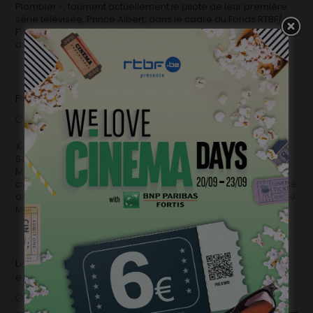
Plombier -, tournent actuellement le pilote de leur première
série télévisée, Prince Albert, dans le cadre du Fonds RTBF/
FWB. La promesse de retrouver sur le petit écran leurs univers
déjanté et surprenant, …
Flashback 2017/ Flashforward 2018: Xavier Seron
décembre 28, 2017
En bref
Xavier SERON, réalisateur Actualités 2017 Magritte du Meilleur
Scénario pour Je me tue à le dire, Magritte du Meilleur Court
Métrage de Fiction pour Le Plombier. Meilleur souvenir
cinématographique? Aïe. Dur de n’en citer qu’un. La présence
de mon père aux derniers Magritte m’avait drôlement ému, le
Magritte de Jean-Jacques …
Le cinéma belge et moi, ép.08: Méryl Fortunat-Rossi
et Xavier Seron
juillet 23, 2017
Rencontres