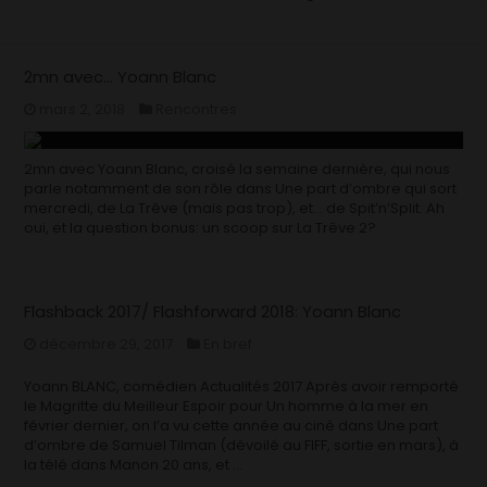
2mn avec… Yoann Blanc
mars 2, 2018
Rencontres
2mn avec Yoann Blanc​, croisé la semaine dernière, qui nous
parle notamment de son rôle dans Une part d’ombre​ qui sort
mercredi, de La Trêve​ (mais pas trop), et… de Spit’n’Split. Ah
oui, et la question bonus: un scoop sur La Trêve 2?
Flashback 2017/ Flashforward 2018: Yoann Blanc
décembre 29, 2017
En bref
Yoann BLANC, comédien Actualités 2017 Après avoir remporté
le Magritte du Meilleur Espoir pour Un homme à la mer en
février dernier, on l’a vu cette année au ciné dans Une part
d’ombre de Samuel Tilman (dévoilé au FIFF, sortie en mars), à
la télé dans Manon 20 ans, et …