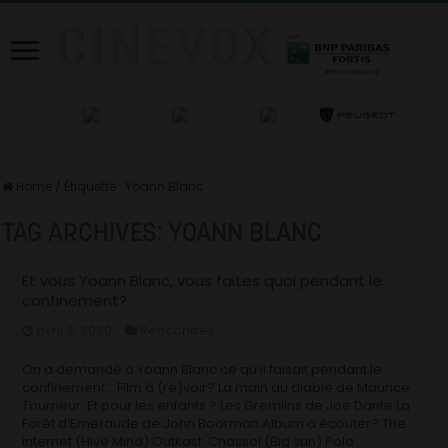
Home
/
Étiquette :
Yoann Blanc
TAG ARCHIVES:
YOANN BLANC
Et vous Yoann Blanc, vous faites quoi pendant le
confinement?
avril 2, 2020
Rencontres
On a demandé à Yoann Blanc ce qu’il faisait pendant le
confinement… Film à (re)voir? La main du diable de Maurice
Tourneur Et pour les enfants ? Les Gremlins de Joe Dante La
Forêt d’Emeraude de John Boorman Album à écouter? The
internet (Hive Mind) Outkast Chassol (Big sun) Polo …