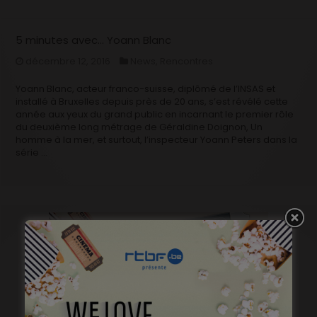
5 minutes avec… Yoann Blanc
décembre 12, 2016
News
,
Rencontres
Yoann Blanc, acteur franco-suisse, diplômé de l’INSAS et
installé à Bruxelles depuis près de 20 ans, s’est révélé cette
année aux yeux du grand public en incarnant le premier rôle
du deuxième long métrage de Géraldine Doignon, Un
homme à la mer, et surtout, l’inspecteur Yoann Peters dans la
série …