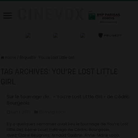
Home
/
Étiquette :
You’re Lost Little Girl
TAG ARCHIVES:
YOU’RE LOST LITTLE
GIRL
Sur le tournage de… « You’re Lost Little Girl » de Cédric
Bourgeois
juin 1, 2017
Coming soon
Il y a quelques semaines avait lieu le tournage de You’re Lost
Little Girl, 6ème court métrage de Cédric Bourgeois,
avec Claire Beugnies, Arnaud Castine, Anne-Marie Loop,