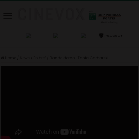
Home
/
News
/
En bref
/
Bande demo : Tania Garbarski