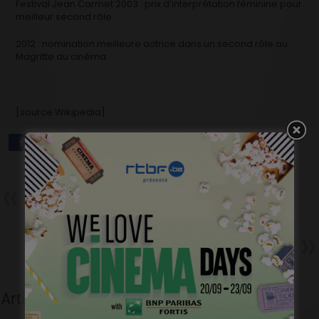
Festival Jean Carmet 2003 : prix d’interprétation féminine pour
meilleur second rôle.
2012 : nomination meilleure actrice dans un second rôle au
Magritte du cinéma
[source Wikipedia]
Précédent
3e Magritte du Cinéma
Nos pronostics (2/4)
Acteurs/Actrices
Suivant
Magritte 2013 : des nominés se
confient…
Articles liés