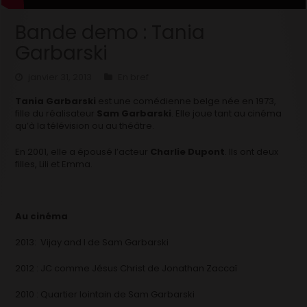
Bande demo : Tania
Garbarski
janvier 31, 2013
En bref
Tania Garbarski
est une comédienne belge née en 1973,
fille du réalisateur
Sam Garbarski
. Elle joue tant au cinéma
qu’à la télévision ou au théâtre.
En 2001, elle a épousé l’acteur
Charlie Dupont
. Ils ont deux
filles, Lili et Emma.
Au cinéma
2013: Vijay and I de Sam Garbarski
2012 : JC comme Jésus Christ de Jonathan Zaccaï
2010 : Quartier lointain de Sam Garbarski