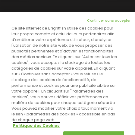
NEWSLETTER
Continuer sans accepter
INSCRIVEZ-VOUS ICI!
Ce site internet de Brightfish utilise des cookies pour
leur propre compte et celui de leurs partenaires afin
d'améliorer votre expérience utilisateur, d'analyser
l'utilisation de notre site web, de vous proposer des
TOUTES LES NEWS
publicités pertinentes et d'activer les fonctionnalités
des médias sociaux. En cliquant sur "Autoriser tous les
cookies", vous acceptez le stockage de toutes les
catégories de cookies sur votre appareil. En cliquant
CINEVOX SUR FACEBOOK
sur « Continuer sans accepter » vous refusez le
stockage des cookies de fonctionnalité, de
performance et cookies pour une publicité ciblée sur
votre appareil. En cliquant sur "Paramètres des
cookies", vous pouvez définir vos préférences en
matière de cookies pour chaque catégorie séparée.
Vous pouvez modifier votre choix à tout moment via
le lien « paramètres des cookies » accessible en bas
de chaque page web.
Politique des Cookies
Sahifa Theme
License is not validated, Go to the theme options
Designed by
Poids Plume
- Web by
Point Be
page to validate the license, You need a single license for each
© Copyright 2011-2026, All Rights Reserved -
Politique de cookies