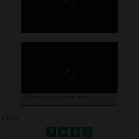
Ontdek alles over de Vlaamse cinema
Découvrez tout le cinéma flamand
SOCIAL