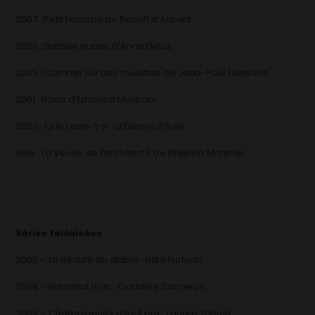
2007 : Petit Homme de Benoît d’Aubert
2006 : Bataille natale d’Anne Deluz
2005 : Comme sur des roulettes de Jean-Paul Lilienfeld
2001 : Nana d’Édouard Molinaro
2000 : Que reste-t-il… d’Étienne Périer
1995 : La Veuve de l’architecte de Philippe Monnier
Séries télévisées
2000 – La Beauté du diable : Lidia Furtado
2008 – Britannia High : Claudine Cameron
2009 – Championnes à tout prix : Lauren Tanner