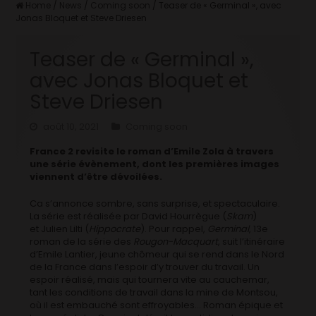
Home
/
News
/
Coming soon
/
Teaser de « Germinal », avec
Jonas Bloquet et Steve Driesen
Teaser de « Germinal »,
avec Jonas Bloquet et
Steve Driesen
août 10, 2021
Coming soon
France 2 revisite le roman d’Emile Zola à travers
une série évènement, dont les premières images
viennent d’être dévoilées.
Ca s’annonce sombre, sans surprise, et spectaculaire.
La série est réalisée par David Hourrègue (
Skam
)
et Julien Lilti (
Hippocrate
). Pour rappel,
Germinal
, 13e
roman de la série des
Rougon-Macquart
, suit l’itinéraire
d’Emile Lantier, jeune chômeur qui se rend dans le Nord
de la France dans l’espoir d’y trouver du travail. Un
espoir réalisé, mais qui tournera vite au cauchemar,
tant les conditions de travail dans la mine de Montsou,
où il est embauché sont effroyables… Roman épique et