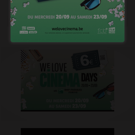
1ère image pour « Un silence » de Joachim Lafosse
janvier 12, 2023