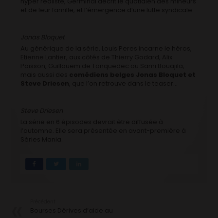
hyper réaliste, Germinal décrit le quotidien des mineurs
et de leur famille, et l’émergence d’une lutte syndicale.
Jonas Bloquet
Au générique de la série, Louis Peres incarne le héros,
Etienne Lantier, aux côtés de Thierry Godard, Alix
Poisson, Guillauem de Tonquedec ou Sami Bouajila,
mais aussi des
comédiens belges Jonas Bloquet et
Steve Driesen
, que l’on retrouve dans le teaser…
Steve Driesen
La série en 6 épisodes devrait être diffusée à
l’automne. Elle sera présentée en avant-première à
Séries Mania.
Précédent
Bourses Dérives d’aide au