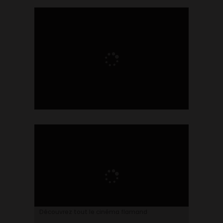
Ontdek alles over de Vlaamse cinema
Découvrez tout le cinéma flamand