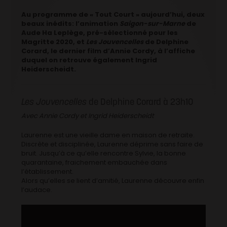
Au programme de « Tout Court » aujourd’hui, deux
beaux inédits: l’animation
Saigon-sur-Marne
de
Aude Ha Leplège, pré-sélectionné pour les
Magritte 2020, et
Les Jouvencelles
de Delphine
Corard, le dernier film d’Annie Cordy, à l’affiche
duquel on retrouve également Ingrid
Heiderscheidt.
Les Jouvencelles
de Delphine Corard à 23h10
Avec Annie Cordy et Ingrid Heiderscheidt
Laurenne est une vieille dame en maison de retraite.
Discrète et disciplinée, Laurenne déprime sans faire de
bruit. Jusqu’à ce qu’elle rencontre Sylvie, la bonne
quarantaine, fraichement embauchée dans
l’établissement.
Alors qu’elles se lient d’amitié, Laurenne découvre enfin
l’audace.