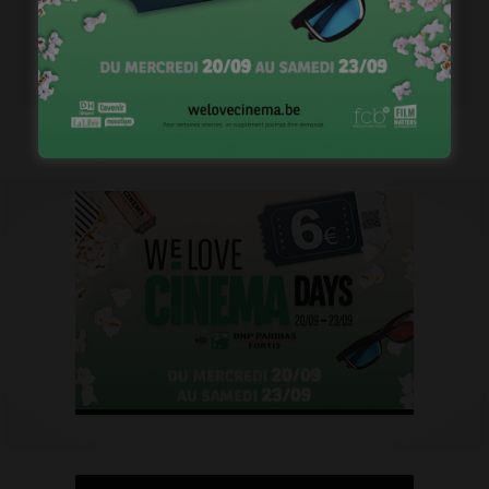
Fantine Harduin, héroïne de « Prométhée »
janvier 11, 2023