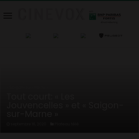
Home
/
News
/
Plateau télé
/
Tout court: « Les Jouvencelles » et
« Saigon-sur-Marne »
Tout court: « Les
Jouvencelles » et « Saigon-
sur-Marne »
Plateau télé
septembre 16, 2020