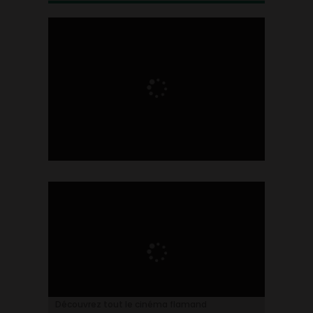
Ontdek alles over de Vlaamse cinema
Découvrez tout le cinéma flamand