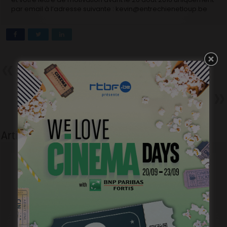
par email à l’adresse suivante : kevin@entrechienetloup.be
Précédent
San Sebastián sous un ciel
flamand
Suivant
Méprises – Moana Ferré – Ses
partenaires masculins
Articles liés