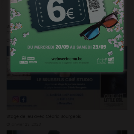
Brightfish is looking for an experienced national sales
manager
mars 26, 2024
Stage de jeu avec Cédric Bourgeois
janvier 23, 2023