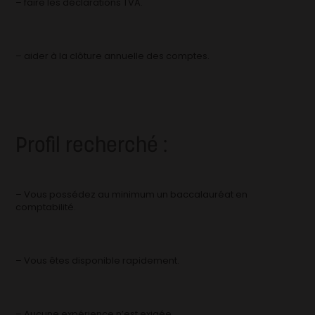
– faire les déclarations TVA.
– aider à la clôture annuelle des comptes.
Profil recherché :
– Vous possédez au minimum un baccalauréat en
comptabilité.
– Vous êtes disponible rapidement.
– Aucune expérience n’est exigée.