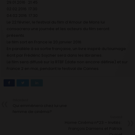
29.01.2016 21:45
02.02.2016 17:30
04.02.2016 17:30
Le 22 février, le festival du film d’Amour de Mons lui
consacrera une journée et les acteurs du film seront
présents.
Le film sort en France le 20 janvier 2016.
En parallèle à sa sortie française, un livre inspiré du tournage
écrit par Frédéric Sojcher sera dans les librairies.
Le film sera diffusé sur la RTBF (date non encore définie) et sur
France 2 en mai, pendant le festival de Cannes.
Précédent
Qui emmènera chez lui une
femme de cinéma?
Suivant
Home Cinéma n°23 – Invités :
François Damiens et Patrick
Quinet