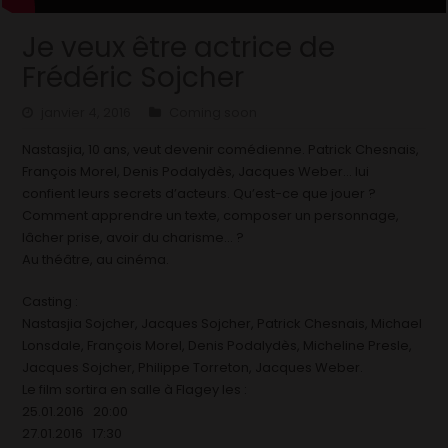
Je veux être actrice de
Frédéric Sojcher
janvier 4, 2016
Coming soon
Nastasjia, 10 ans, veut devenir comédienne. Patrick Chesnais,
François Morel, Denis Podalydès, Jacques Weber… lui
confient leurs secrets d’acteurs. Qu’est-ce que jouer ?
Comment apprendre un texte, composer un personnage,
lâcher prise, avoir du charisme… ?
Au théâtre, au cinéma.
Casting :
Nastasjia Sojcher, Jacques Sojcher, Patrick Chesnais, Michael
Lonsdale, François Morel, Denis Podalydès, Micheline Presle,
Jacques Sojcher, Philippe Torreton, Jacques Weber.
Le film sortira en salle à Flagey les :
25.01.2016 20:00
27.01.2016 17:30