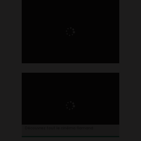
Ontdek alles over de Vlaamse cinema
Découvrez tout le cinéma flamand