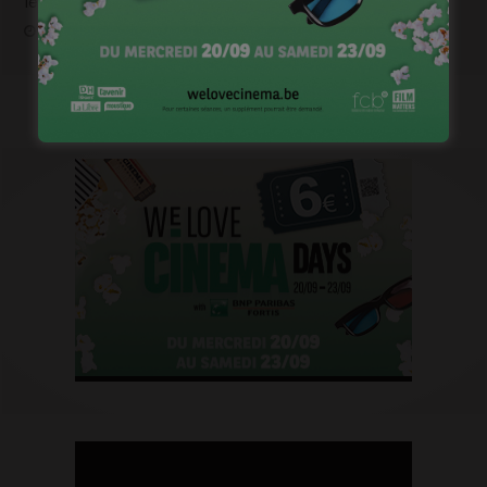
1ère image pour « Un silence » de Joachim Lafosse
janvier 12, 2023