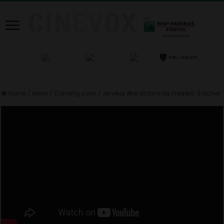
Home
/
News
/
Coming soon
/
Je veux être actrice de Frédéric Sojcher