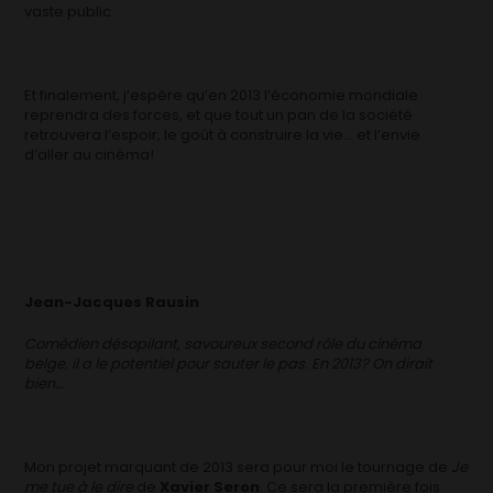
vaste public.
Et finalement, j’espère qu’en 2013 l’économie mondiale
reprendra des forces, et que tout un pan de la société
retrouvera l’espoir, le goût à construire la vie… et l’envie
d’aller au cinéma!
Jean-Jacques Rausin
Comédien désopilant, savoureux second rôle du cinéma
belge, il a le potentiel pour sauter le pas. En 2013? On dirait
bien…
Mon projet marquant de 2013 sera pour moi le tournage de
Je
me tue à le dire
de
Xavier Seron
. Ce sera la première fois