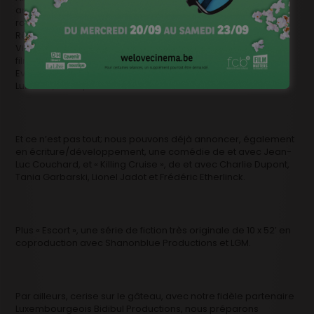
anglais, réalisé par Gérard Pullicino, librement inspiré du
roman de Marek Halter « Le Kabbaliste de Prague » et « Le
Rêve Américain », une pure comédie écrite par François
Vincentelli et Olivier Sitruk. Aussi au programme « AnimaL »,
film en anglais de Frédéric Dumont, en coproduction avec
Evzen W. Kolar, « Cellblock », film en anglais de Guillaume
Lubrano, en coproduction avec WE Prod.
Et ce n’est pas tout; nous pouvons déjà annoncer, également
en écriture/développement, une comédie de et avec Jean-
Luc Couchard, et « Killing Cruise », de et avec Charlie Dupont,
Tania Garbarski, Lionel Jadot et Frédéric Etherlinck.
Plus « Escort », une série de fiction très originale de 10 x 52′ en
coproduction avec Shanonblue Productions et LGM.
Par ailleurs, cerise sur le gâteau, avec notre fidèle partenaire
Luxembourgeois Bidibul Productions, nous préparons