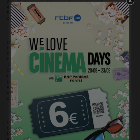
Avec Partizan Films (Georges Bermann), nous travaillons
également sur le film « Moonwalk », réalisé par Antoine
Bardou-Jacquet (en coproduction avec Bidibul productions
au Luxembourg)
En 2013, poussés par le succès de Dead Man Talking, nous
mettrons l’accent sur la production de longs-métrages
majoritaires, ainsi que sur des productions européennes, à
destination du marché international (fiction ou animation).
Mais nous prenons actuellement beaucoup d’initiatives pour
créer des productions majoritaires belges originales. Nous
avons par exemple mis sur pied une équipe d’auteurs
d’horizons et univers différents, qui collaborent et travaillent
ensemble. Ces scénaristes échangent leurs idées et
s’enrichissent mutuellement : 4 films sont en cours de
développement au sein de ce pôle d’écriture.
Un certain nombre d’autres développements sont en cours
avec différents auteurs et réalisateurs belges ou étrangers: «
Le Théorème de Cupidon », adaptation du roman d’Agnès
Abécassis, réalisé par Maurice Hermet; « Golem », film en