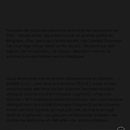
Plusieurs de nos coproductions vont sortir sur les écrans en
2013 : « Boule et Bill » qui a été tourné en grande partie en
Belgique, « Des gens qui s’embrassent » de Danièle Thomson
(du tournage belge dans ce film aussi), « Au bonheur des
ogres » de Nicolas Bary, et « Le jour attendra » tourné, là
encore, presque totalement en Belgique.
Nous avons pas mal de projets actuellement en chantier : «
SAMMY & Co », une série d’animation (52×13′), basé sur les
personnages des films de Ben Stassen (en coproduction
délégué avec la société française Zagtoon) , « Papa ou
Maman », film réalisé par Martin Bourboulon (en coproduction
délégué avec la société française Chapter2) ou le nouveau
thriller de Fred Cavayé, produit par LGM, dont le tournage
vient de s’achever, « Les garçons et Guillaume à table! » de
Guillaume Gallienne et « Nénette » de Josiane Balasko.