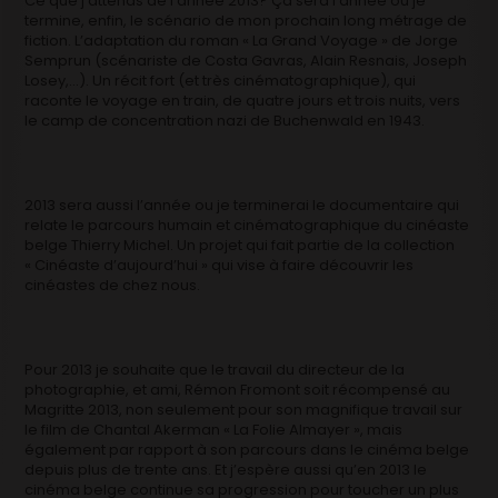
Ce que j’attends de l’année 2013? Ça sera l’année ou je
termine, enfin, le scénario de mon prochain long métrage de
fiction. L’adaptation du roman « La Grand Voyage » de Jorge
Semprun (scénariste de Costa Gavras, Alain Resnais, Joseph
Losey,…). Un récit fort (et très cinématographique), qui
raconte le voyage en train, de quatre jours et trois nuits, vers
le camp de concentration nazi de Buchenwald en 1943.
2013 sera aussi l’année ou je terminerai le documentaire qui
relate le parcours humain et cinématographique du cinéaste
belge Thierry Michel. Un projet qui fait partie de la collection
« Cinéaste d’aujourd’hui » qui vise à faire découvrir les
cinéastes de chez nous.
Pour 2013 je souhaite que le travail du directeur de la
photographie, et ami, Rémon Fromont soit récompensé au
Magritte 2013, non seulement pour son magnifique travail sur
le film de Chantal Akerman « La Folie Almayer », mais
également par rapport à son parcours dans le cinéma belge
depuis plus de trente ans. Et j’espère aussi qu’en 2013 le
cinéma belge continue sa progression pour toucher un plus