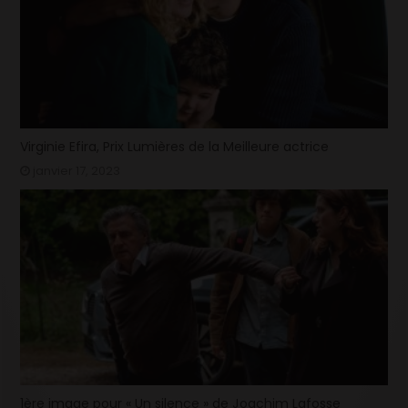
Virginie Efira, Prix Lumières de la Meilleure actrice
janvier 17, 2023
1ère image pour « Un silence » de Joachim Lafosse