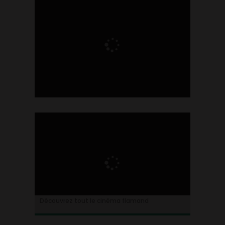
Ontdek alles over de Vlaamse cinema
Découvrez tout le cinéma flamand