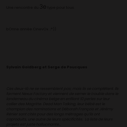
3e
Une rencontre du
type pour tous.
bOnne année CinevOx ;°))
Sylvain Goldberg et Serge de Poucques
Ces deux-là ne se ressemblent pas; mais ils se complètent. Ils
forment Nexus Factory et viennent de semer le trouble dans le
landerneau du cinéma belge en enfilant 10 perles sur leur
collier des Magritte.
Dead Man Talking
, leur bébé est le
champion des nominations et Déborah François et Jérémy
Rénier sont cités pour des longs métrages qu’ils ont
coproduits, une autre de leurs spécificités. La liste de leurs
projets est juste hallucinante…