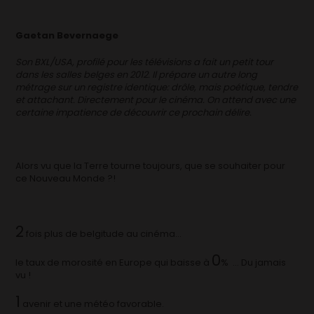
Gaetan Bevernaege
Son BXL/USA, profilé pour les télévisions a fait un petit tour
dans les salles belges en 2012. Il prépare un autre long
métrage sur un registre identique: drôle, mais poétique, tendre
et attachant. Directement pour le cinéma. On attend avec une
certaine impatience de découvrir ce prochain délire.
Alors vu que la Terre tourne toujours, que se souhaiter pour
ce Nouveau Monde ?!
2
fois plus de belgitude au cinéma…
0
le taux de morosité en Europe qui baisse à
% … Du jamais
vu !
1
avenir et une météo favorable.