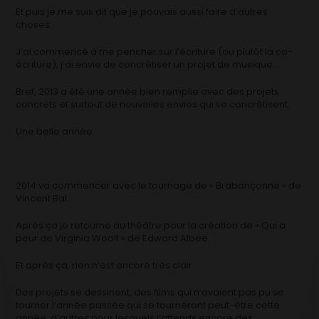
Et puis je me suis dit que je pouvais aussi faire d’autres
choses.
J’ai commencé à me pencher sur l’écriture (ou plutôt la co-
écriture), j’ai envie de concrétiser un projet de musique…
Bref, 2013 a été une année bien remplie avec des projets
concrets et surtout de nouvelles envies qui se concrétisent.
Une belle année.
2014 va commencer avec le tournage de « Brabançonne » de
Vincent Bal.
Après ça je retourne au théâtre pour la création de « Qui a
peur de Virginia Woolf » de Edward Albee.
Et après ça, rien n’est encore très clair.
Des projets se dessinent, des films qui n’avaient pas pu se
tourner l’année passée qui se tourneront peut-être cette
année, d’autres pour lesquels j’attends encore des