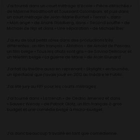
J’ai tourné dans un court métrage d’école « Pièce détachée »
de Maxime Roodthooft et Toussaint Colombani et puis dans
un court métrage de Jean-Marie Buchet « Tennis », dans
« Mon ange » de André Goldberg, dans « Second souffle » de
Michaël de Nijs et dans « Une séparation » de Michaël Bier.
J’ai eu de tout petits rôles dans des productions très
différentes ; un film français « Ablation » de Arnold de Pascau,
un film belge « Tous les chats sont gris » de Savina Dellicour et
un téléfilm belge « La guerre de Marie » de Alain Brunard.
J’ai fait du théâtre aussi en reprenant « Skylight » en tournée,
un spectacle que j’avais joué en 2012 au théâtre le Public.
J’ai été jury au FIFF pour les courts métrages.
J’ai tourné dans « La french » de Cédric Jimenez et dans
« Sauvez Wendy » de Patrick Glotz, un film français à gros
budget et une comédie belge à micro-budget.
J’ai donc beaucoup travaillé en tant que comédienne.