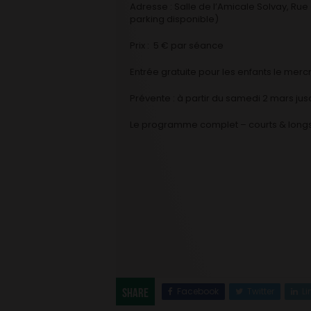
Adresse : Salle de l’Amicale Solvay, R
parking disponible)
Prix : 5 € par séance
Entrée gratuite pour les enfants le mercr
Prévente : à partir du samedi 2 mars jusq
Le programme complet – courts & longs
Facebook
Twitter
Li
Share