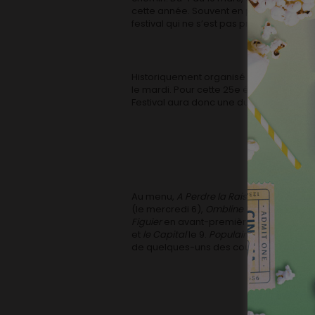
cette année. Souvent en présence des é
festival qui ne s’est pas pris le melon.
Historiquement organisé à partir du me
le mardi. Pour cette 25e édition, il s’all
Festival aura donc une durée de 7 jours : 
Au menu,
A Perdre la Raison
(le 4),
Dead 
(le mercredi 6),
Ombline
(coproduction 
Figuier
en avant-première le 8,
Couleur 
et
le Capital
le 9.
Populaire
et
La Tête La
de quelques-uns des courts métrages les