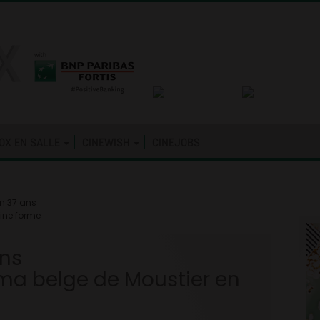
OX EN SALLE
CINEWISH
CINEJOBS
en 37 ans
eine forme
ans
éma belge de Moustier en