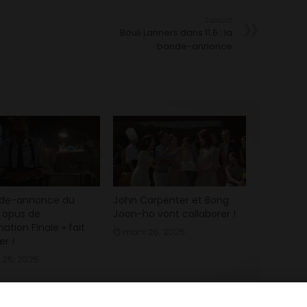
Suivant
Bouli Lanners dans 11.6 : la
bande-annonce
nde-annonce du
John Carpenter et Bong
 opus de
Joon-ho vont collaborer !
nation Finale » fait
mars 26, 2025
er !
 26, 2025