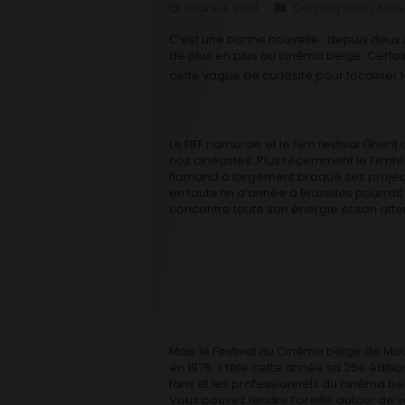
mars 4, 2013
Coming soon
,
New
C’est une bonne nouvelle : depuis deux ou
de plus en plus au cinéma belge. Certa
cette vague de curiosité pour focaliser le
Le FIFF namurois et le Film festival Ghent
nos cinéastes. Plus récemment le Filmfe
flamand a largement braqué ses projecteu
en toute fin d’année à Bruxelles pourrait
concentre toute son énergie et son atte
Mais le Festival du Cinéma belge de Mo
en 1976, il fête cette année sa 25e éditi
fans et les professionnels du cinéma be
Vous pouvez tendre l’oreille autour de 