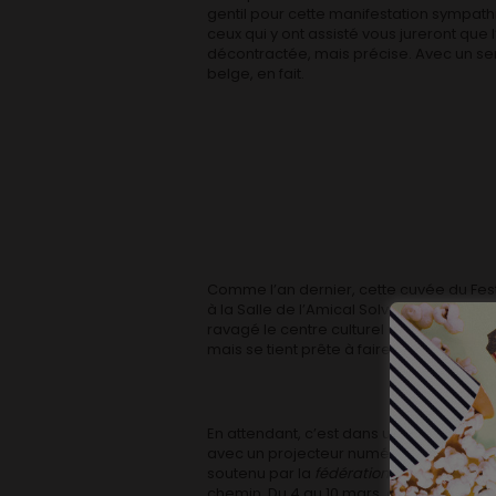
gentil pour cette manifestation sympath
ceux qui y ont assisté vous jureront que l
décontractée, mais précise. Avec un sen
belge, en fait.
Comme l’an dernier, cette cuvée du Fes
à la Salle de l’Amical Solvay, Rue du B
ravagé le centre culturel Gabrielle Bern
mais se tient prête à faire son retour da
En attendant, c’est dans un cadre art dé
avec un projecteur numérique tout neuf 
soutenu par la
fédération Wallonie-Bruxe
chemin. Du 4 au 10 mars, on pourra y (re)v