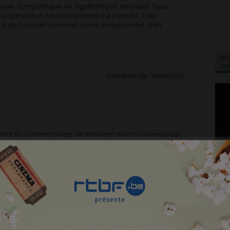
ique. Sympathique ne signifiant pas amateur. Tous
’organisation à taille humaine est parfaite. Très
s de l’accueil convivial assez exceptionnel. Très
Bri
na
Souvenirs de l’édition 86
tival du Cinéma belge de Moustier aura à nouveau lieu
rûlé n°32 à Jemeppe-sur-Sambre. Depuis l’incendie qui a
ard en décembre 2009, la manifestation a dû s’exiler,
ns son fief lorsque la reconstruction sera terminée.
co mis à la disposition des cinéphiles par Solvay et
offert par la province de Namur que ce festival,
lles
poursuivra cette année son petit bonhomme de
oir les courts et longs métrages qui ont fait l’actualité