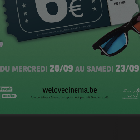
rivé près de chez vous
(le 6) qui fête cette année son
CI
ges
(le 9) qui permettra de revoir dans le rôle qui l’a
cette année l’invitée d’honneur du Festival.
acha Régnier aux Magritte 2013 – Photo PP/Cinevox 2013]
tival accueillera Joachim Lafosse et Stéphane,
 Patrick Ridremont et Françoise Dupal accompagnée de
 et Astrid Whettnall pour Grégory Lecocq et Manu
 Zaccaï, Frédéric Fonteyne et Anne Paulicevitch,
ie Barbier, Marie Krémer, Tania et Sam Garbarski,
 Leurquin, Marianne Grimont et Marc Antoine. Entre