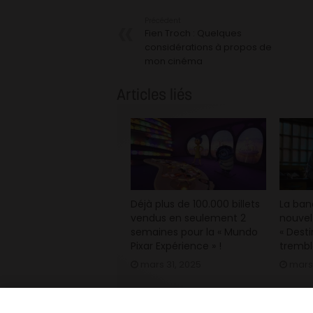
Précédent
Fien Troch : Quelques
considérations à propos de
mon cinéma
Articles liés
Déjà plus de 100.000 billets
La ba
vendus en seulement 2
nouvel
semaines pour la « Mundo
« Desti
Pixar Expérience » !
trembl
mars 31, 2025
mars