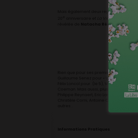
Mais également deux reprises:
C’est Ar
e
20
anniversaire et
La Vie Rêvée des An
révélée de
Natacha Régnier
qui sera 
[Nat
Rien que pour ses premiers jours, le fes
Guillaume Senez pour « U.H.T. » (le 4),
Félix Loncol pour (le 5), Vincent Lannoo
Coeman. Mais aussi, plus tard, Jonathan
Philippe Reynaert, Eric Larcin, Jean-Mar
Christèle Corni, Antoine Cuypers, Sabine
autres…
Informations Pratiques