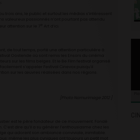
s
 trois ans, le public et surtout les médias s’intéressent
ins valeureux passionnés n’ont pourtant pas attendu
e
ur attention sur le 7
Art d’ici.
 ont, de tout temps, porté une attention particulière à
stival Oostende où sont remis les Ensors du cinéma
rs sur les films belges. Et le Be Film festival organisé
 facilement s’appeler Festival Cinevox puisqu’il
ntion sur les œuvres réalisées dans nos régions.
Plo
[Photo Namurimage 2012 ]
CI
ustier est le père fondateur de ce mouvement. Fondé
on. C’est dire qu’il a su générer l’enthousiasme chez les
lge qui adorent son ambiance conviviale, inimitable.
vous: même les plus cyniques ont toujours un petit mot