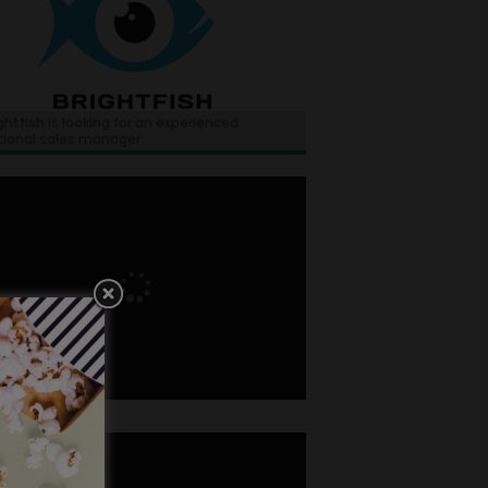
ghtfish is looking for an experienced
tional sales manager