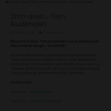
Home
/
News
/
Rencontres
/
2mn avec… Tom Audenaert
2mn avec… Tom
Audenaert
mai 20, 2021
Rencontres
Rencontre avec Tom Audenaert sur le plateau du
film d’Olivier Ringer,
Les Gentils
.
Le comédien flamand, découvert dans
Hasta la Vista
(dont il partageait d’ailleurs l’affiche avec Isabelle De
Hertogh, qu’il retrouve dans
Les Gentils
), et revu dans
La
Trêve
ou
Unité 42
, nous en dit plus sur ce projet intrigant,
« dans l’esprit de
Brassed Off
et
The Full Monty
« .
A LIRE AUSSI
2mn avec… Renaud Rutten
2mn avec… Isabelle De Hertogh