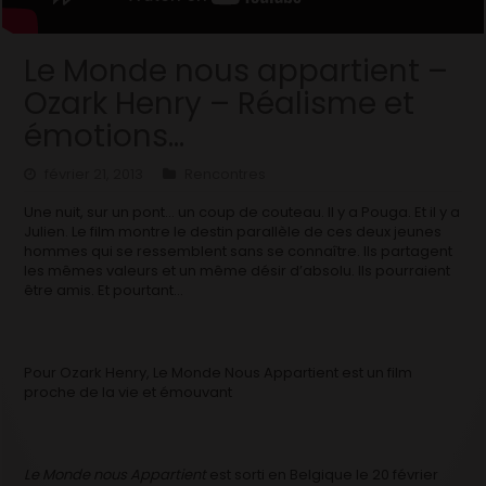
Le Monde nous appartient –
Ozark Henry – Réalisme et
émotions…
février 21, 2013
Rencontres
Une nuit, sur un pont… un coup de couteau. Il y a Pouga. Et il y a
Julien. Le film montre le destin parallèle de ces deux jeunes
hommes qui se ressemblent sans se connaître. Ils partagent
les mêmes valeurs et un même désir d’absolu. Ils pourraient
être amis. Et pourtant…
Pour Ozark Henry, Le Monde Nous Appartient est un film
proche de la vie et émouvant
Le Monde nous Appartient
est sorti en Belgique le 20 février