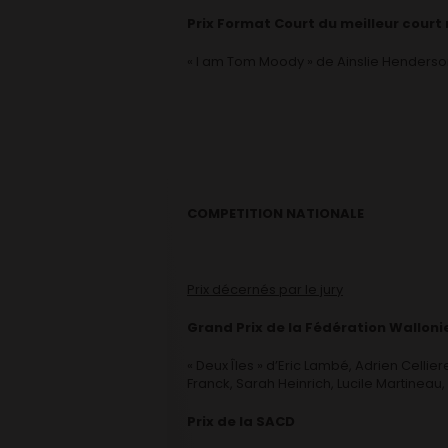
Prix Format Court du meilleur court
« I am Tom Moody » de Ainslie Henders
COMPETITION NATIONALE
Prix décernés par le jury
Grand Prix de la Fédération Walloni
« Deux Îles » d’Eric Lambé, Adrien Cellie
Franck, Sarah Heinrich, Lucile Martineau,
Prix de la SACD