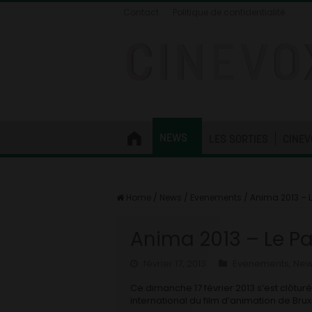
Contact
Politique de confidentialité
NEWS
LES SORTIES
CINEV
Home
/
News
/
Evenements
/
Anima 2013 – 
Anima 2013 – Le P
février 17, 2013
Evenements
,
New
Ce dimanche 17 février 2013 s’est clôturée
international du film d’animation de Brux