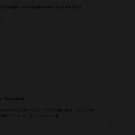
 métrage, catégorie films d’étudiants
on
e -Bruxelles
res, Nicolas Debruyn, Florian Guillaume, Guillaume
 Gilles Pirenne, Valery Vasteels