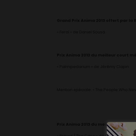
Grand Prix Anima 2013 offert par la 
« Feral » de Daniel Sousa
Prix Anima 2013 du meilleur court m
« Palmipedarium » de Jérémy Clapin
Mention spéciale: « The People Who Neve
Prix Anima 2013 du meilleur court m
« Pripad / The Case » de Martin Zivocky