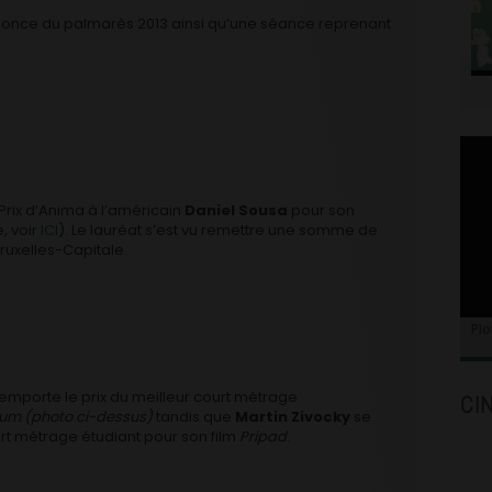
nnonce du palmarès 2013 ainsi qu’une séance reprenant
 Prix d’Anima à l’américain
Daniel Sousa
pour son
, voir
ICI
). Le lauréat s’est vu remettre une somme de
ruxelles-Capitale.
Plo
emporte le prix du meilleur court métrage
CI
um (photo ci-dessus)
tandis que
Martin Zivocky
se
rt métrage étudiant pour son film
Pripad
.