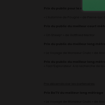
Prix du public pour le meilleur cour
« L’Automne de Pougne » de Pierre-Luc G
Prix du public du meilleur court mé
« Oh Sheep! » de Gottfried Mentor
Prix du public du meilleur long mét
« Le Voyage de Monsieur Crulic » de A
Prix du public du meilleur long métr
« Tad l’Explorateur. A la recherche de la
Prix décernés par les partenaires
Prix BeTV du meilleur long métrage
« Le Voyage de Monsieur Crulic » de A