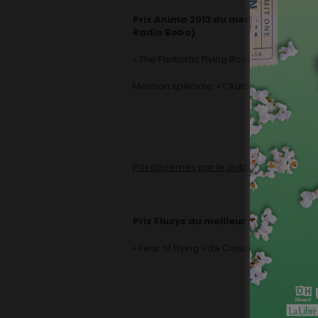
Prix Anima 2013 du meilleur court mé
Radio Bobo)
« The Fantastic Flying Books of Mr Morr
Mention spéciale: « L’Automne de Pougne
Prix décernés par le public
Prix Fluxys du meilleur court métra
« Fear of Flying » de Conor Finnegan