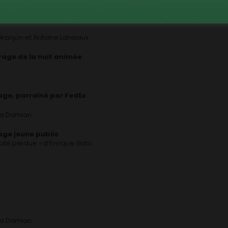
t métrage, catégorie films pour jeune public
ranjon et Antoine Lanciaux
trage de la nuit animée
rage, parrainé par FedEx
nca Damian
age jeune public
 cité perdue » d’Enrique Gato
nca Damian