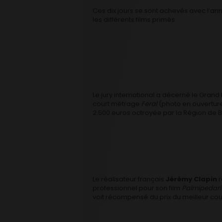
Ces dix jours se sont achevés avec l’a
les différents films primés.
Le jury international a décerné le Grand
court métrage
Feral
(photo en ouverture
2.500 euros octroyée par la Région de B
Le réalisateur français
Jérémy Clapin
r
professionnel pour son film
Palmipedari
voit récompensé du prix du meilleur cou