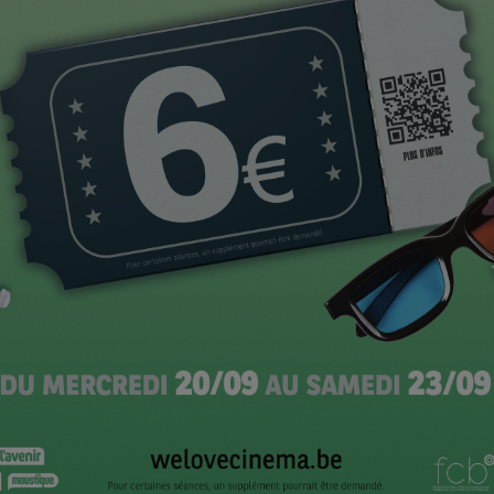
trage, catégorie films pour jeune public (jury
is Lessmore » de William Joyce et Brandon Oldenburg
 » de Pierre-Luc Granjon et Antoine Lanciaux
ge