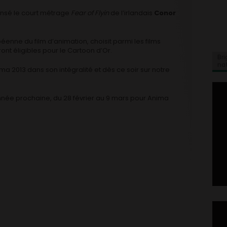
ensé le court métrage
Fear of Flyin
de l’irlandais
Conor
enne du film d’animation, choisit parmi les films
nt éligibles pour le Cartoon d’Or.
Bri
na
a 2013 dans son intégralité et dès ce soir sur notre
nnée prochaine, du 28 février au 9 mars pour Anima