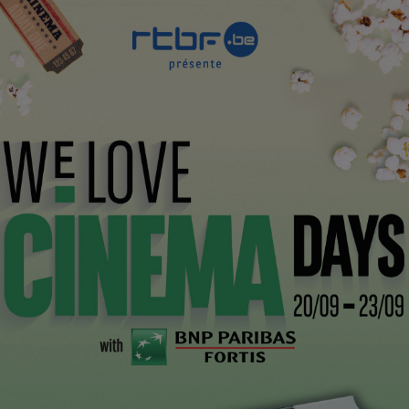
rie Vieillevie
CI
o
icitaire
Railways” de Alexander Petrov et Dima Petrov