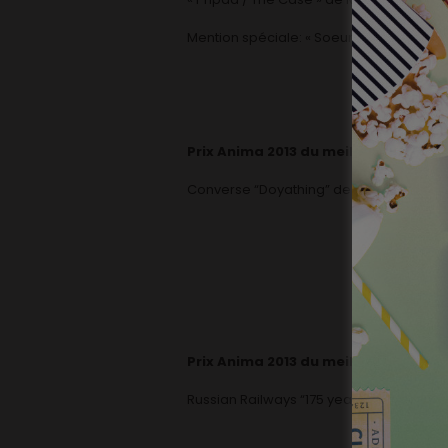
Mention spéciale: « Soeur et frère » de Ma
Prix Anima 2013 du meilleur clip vidé
Converse “Doyathing” de Jamie Hewlett
Prix Anima 2013 du meilleur film publ
Russian Railways “175 years of Russian 