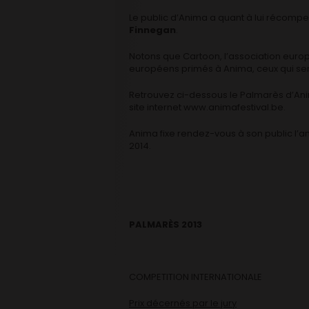
Le public d’Anima a quant à lui récomp
Finnegan
.
Notons que Cartoon, l’association europé
européens primés à Anima, ceux qui sero
Retrouvez ci-dessous le Palmarès d’Anim
site internet www.animafestival.be.
Anima fixe rendez-vous à son public l’a
2014.
PALMARÈS 2013
COMPETITION INTERNATIONALE
Prix décernés par le jury