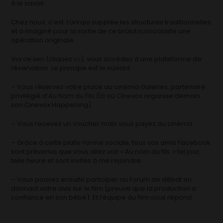
à le savoir.
Chez nous, c’est
Yoni
qui supplée les structures traditionnelles
et a imaginé pour la sortie de ce brûlot iconoclaste une
opération originale.
Via ce lien (cliquez
ici
), vous accédez à une plateforme de
réservation. Le principe est le suivant.
– Vous réservez votre place au cinéma Galeries, partenaire
privilégié d’Au Nom du Fils (là où Cinevox organise demain
son Cinevox Happening)
– Vous recevez un voucher mais vous payez au cinéma
– Grâce à cette plate-forme sociale, tous vos amis Facebook
sont prévenus que vous allez voir « Au nom du fils » tel jour,
telle heure et sont invités à me rejoindre.
– Vous pouvez ensuite participer au Forum de débat en
donnant votre avis sur le film (preuve que la production a
confiance en son bébé). Et l’équipe du film vous répond.