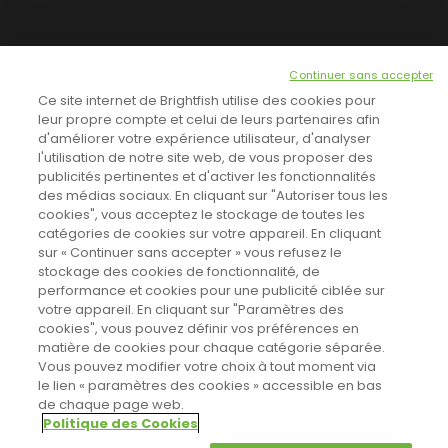
NEWSLETTER
Continuer sans accepter
INSCRIVEZ-VOUS ICI!
Ce site internet de Brightfish utilise des cookies pour
leur propre compte et celui de leurs partenaires afin
d'améliorer votre expérience utilisateur, d'analyser
l'utilisation de notre site web, de vous proposer des
TOUTES LES NEWS
publicités pertinentes et d'activer les fonctionnalités
des médias sociaux. En cliquant sur "Autoriser tous les
cookies", vous acceptez le stockage de toutes les
catégories de cookies sur votre appareil. En cliquant
CINEVOX SUR FACEBOOK
sur « Continuer sans accepter » vous refusez le
stockage des cookies de fonctionnalité, de
performance et cookies pour une publicité ciblée sur
votre appareil. En cliquant sur "Paramètres des
cookies", vous pouvez définir vos préférences en
matière de cookies pour chaque catégorie séparée.
Vous pouvez modifier votre choix à tout moment via
le lien « paramètres des cookies » accessible en bas
de chaque page web.
Politique des Cookies
Sahifa Theme
License is not validated, Go to the theme options
Designed by
Poids Plume
- Web by
Point Be
© Copyright 2011-2026, All Rights Reserved -
Politique de cookies