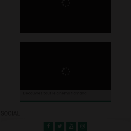
Ontdek alles over de Vlaamse cinema
Découvrez tout le cinéma flamand
SOCIAL