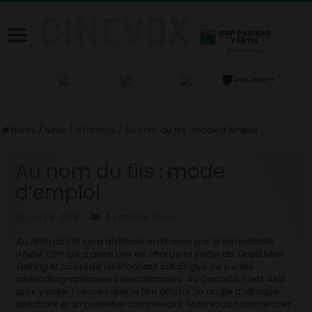
Home
/
News
/
A l'affiche
/
Au nom du fils : mode d’emploi
Au nom du fils : mode
d’emploi
avril 3, 2013
A l'affiche
,
News
Au Nom du Fils
sera distribué en France par le formidable
Atypik Film
qui a aussi pris en charge la sortie de
Dead Man
Talking
et possède un étonnant catalogue de perles
cinématographiques internationales. Au Canada, c’est
Axia
qui s’y colle. Preuves que le film affiche un angle d’attaque
alléchant et un potentiel commercial. Mais vous commencez