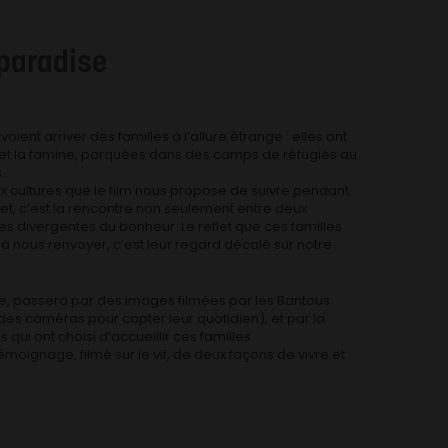
paradise
ient arriver des familles à l’allure étrange : elles ont
et la famine, parquées dans des camps de réfugiés au
.
ux cultures que le film nous propose de suivre pendant
jet, c’est la rencontre non seulement entre deux
ges divergentes du bonheur. Le reflet que ces familles
 nous renvoyer, c’est leur regard décalé sur notre
ée, passera par des images filmées par les Bantous
des caméras pour capter leur quotidien), et par la
ui ont choisi d’accueillir ces familles.
émoignage, filmé sur le vif, de deux façons de vivre et