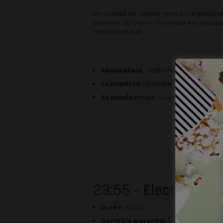
Un conseil de famille réuni en urgence 
décision du crime d’honneur envers Léa. 
familial bafoué.
Réalisateur :
Nathalie Leclercq
Scénariste :
Nathalie Leclercq
Acteur/Actrice :
Joëlle Abou Chabke
23:55 –
Electric indi
Durée :
00:23
Contrôle parental :
-10