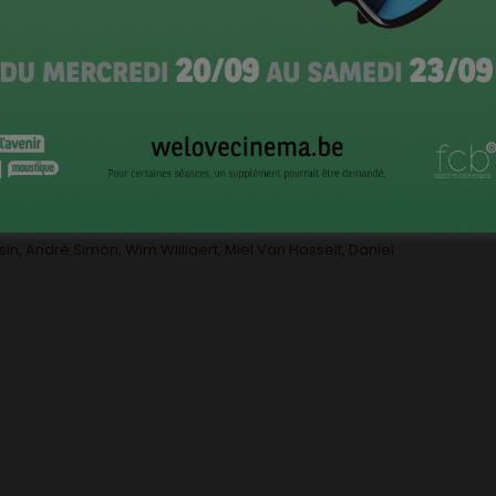
poule. Jorge n’aime pas la poule, il veut la mettre
e poulailler, Jorge doit se procurer un permis de bâtir.
uand son jardin est en Flandre et qu’on ne parle pas le
rah Schenkel
, André Simon, Wim Williaert, Miel Van Hasselt, Daniel