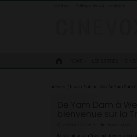
Contact
Politique de confidentialité
NEWS
LES SORTIES
CINEV
Home
/
News
/
Plateau télé
/
De Yam Dam à W
De Yam Dam à Wel
bienvenue sur la Tr
octobre 27, 2015
Plateau télé
Il est clair que la Trois est devenue la 