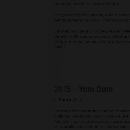
doute) la chaîne du cinéma belge.
Longs métrages de fiction, courts, docu
petite dernière de la RTBF ne nous pro
Ce mercredi sera à nouveau essentielle
Cinevox 2013, quelques courts alléchant
programmation consacrée à la diversité 
minuit.
21:15 –
Yam Dam
Durée :
01:12
Christian est vétérinaire dans la Provi
collecter des fonds pour construire une
tout à fait la monotonie de son existence
sur des sites de rencontres avec de joli