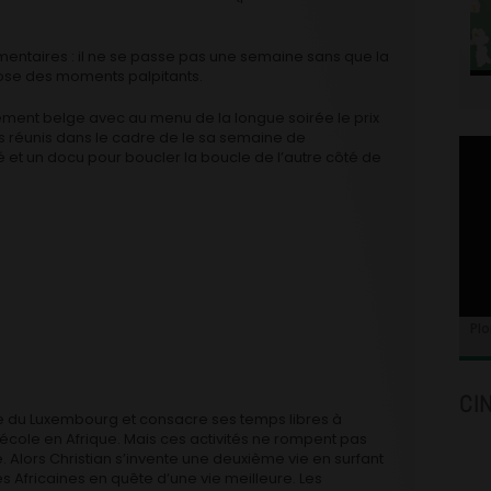
mentaires : il ne se passe pas une semaine sans que la
pose des moments palpitants.
ment belge avec au menu de la longue soirée le prix
s réunis dans le cadre de le sa semaine de
et un docu pour boucler la boucle de l’autre côté de
Plo
CI
nce du Luxembourg et consacre ses temps libres à
 école en Afrique. Mais ces activités ne rompent pas
. Alors Christian s’invente une deuxième vie en surfant
es Africaines en quête d’une vie meilleure. Les