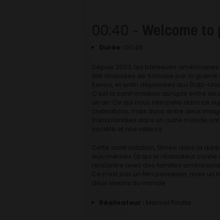
00:40 –
Welcome to 
Durée :
00:49
Depuis 2003, les banlieues américaines vo
été chassées de Somalie par la guerre 
Kenya, et enfin déplacées aux États-Unis
C’est la confrontation abrupte entre de
un an. Ce qui nous interpelle dans ce su
civilisations, mais aussi entre deux ima
transplantées dans un autre monde ont à
société et nos valeurs.
Cette confrontation, filmée dans la dur
eux-mêmes (à qui le réalisateur confie 
rencontre avec des familles américaines q
Ce n’est pas un film passéiste, mais un t
deux visions du monde
Réalisateur :
Manuel Poutte