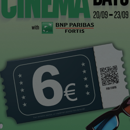
CI
 banal, retrace mentalement sa vie, depuis sa naissance
manciper. Elle grandit au sein d’une famille composée
agnol, et Tony, l’Américain, unis par les liens d’un
cidé d’élever ensemble leur fille, née d’une mère
 de récupérer Indigo, les choses se compliquent…
stelle Cornil, Tony Denman, Rubén Tomás