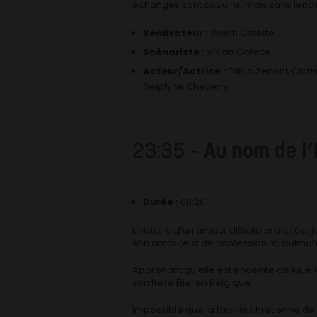
échanges sont coquins, mais sans lend
Réalisateur :
Vivian Gofette
Scénariste :
Vivian Gofette
Acteur/Actrice :
Fabio Zenoni, Clar
Delphine Cheverry
23:35 –
Au nom de l
Durée :
00:20
L’histoire d’un amour difficile entre Léa
son amoureux de confession musulman
Apprenant qu’elle est enceinte de lui, ell
son frère Élie, en Belgique.
Impossible que la famille chrétienne de