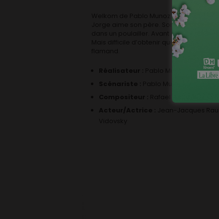
Welkom de Pablo Munoz Gomez
Jorge aime son père. Son père aime une 
dans un poulailler. Avant de construire c
Mais difficile d’obtenir quelque chose q
flamand.
Réalisateur :
Pablo Munoz Gomez
Scénariste :
Pablo Munoz Gomez, Sa
Compositeur :
Rafael Munoz Gomez
Acteur/Actrice :
Jean-Jacques Rausin
Vidovsky