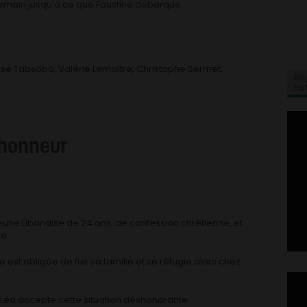
emain jusqu’à ce que Faustine débarque…
isse Tabsoba, Valérie Lemaître, Christophe Sermet,
Bri
na
’honneur
, jeune Libanaise de 24 ans, de confession chrétienne, et
e.
e est obligée de fuir sa famille et se réfugie alors chez
 Léa accepte cette situation déshonorante.