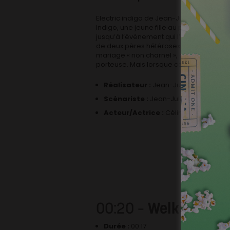
Electric indigo de Jean-Julien Collette
Indigo, une jeune fille au parcours peu
jusqu’à l’événement qui l’amènera à s’é
de deux pères hétérosexuels, Rubén, l’Esp
mariage « non charnel », qui avaient dé
porteuse. Mais lorsque celle-ci décide
Réalisateur :
Jean-Julien Collette
Scénariste :
Jean-Julien Collette
Acteur/Actrice :
Céline Peret, Chri
00:20 –
Welkom
Durée :
00:17