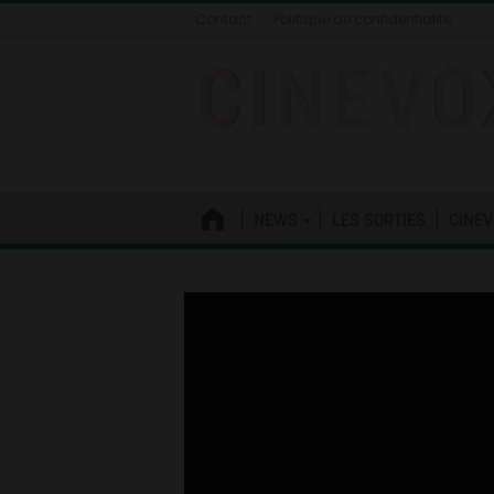
Contact
Politique de confidentialité
NEWS
LES SORTIES
CINEV