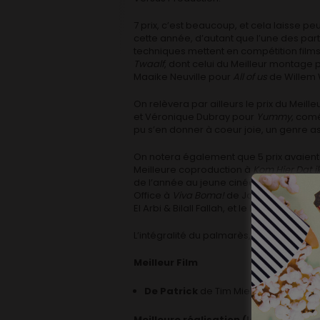
7 prix, c’est beaucoup, et cela laisse pe
cette année, d’autant que l’une des parti
techniques mettent en compétition films e
Twaalf
, dont celui du Meilleur montage p
Maaike Neuville pour
All of us
de Willem 
On relèvera par ailleurs le prix du Mei
et Véronique Dubray pour
Yummy
, comé
pu s’en donner à coeur joie, un genre a
On notera également que 5 prix avaient 
Meilleure coproduction à
Kom Hier Dat i
de l’année au jeune cinéaste Anthony Nti
Office à
Viva Boma!
de Jan Verheyen, le P
El Arbi & Bilall Fallah, et le Lifetime A
L’intégralité du palmarès, c’est ici
Meilleur Film
De Patrick
de Tim Mielants
Meilleure réalisation (long métrage