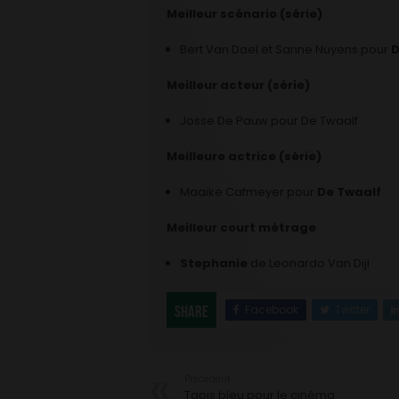
Meilleur scénario (série)
Bert Van Dael et Sanne Nuyens pour
D
Meilleur acteur (série)
Josse De Pauw pour De Twaalf
Meilleure actrice (série)
Maaike Cafmeyer pour
De Twaalf
Meilleur court métrage
Stephanie
de Leonardo Van Dijl
Facebook
Twitter
Share
Précédent
Tapis bleu pour le cinéma