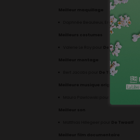
Meilleur maquillage
Daphnée Beaulieux, Erwan Simon et 
Meilleurs costumes
Valerie Le Roy pour
De Patrick
Meilleur montage
Bert Jacobs pour
De Twaalf
Meilleure musique originale
Mauro Pawlowski pour
Cleo
Meilleur son
Matthias Hillegeer pour
De Twaalf
Meilleur film documentaire