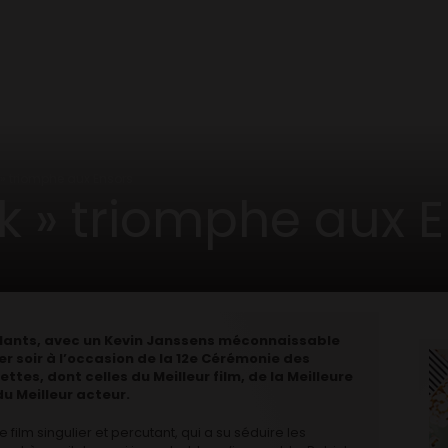
k » triomphe aux Ensors
ck » triomphe aux 
ielants, avec un Kevin Janssens méconnaissable
hier soir à l’occasion de la 12e Cérémonie des
ttes, dont celles du Meilleur film, de la Meilleure
du Meilleur acteur.
lm singulier et percutant, qui a su séduire les