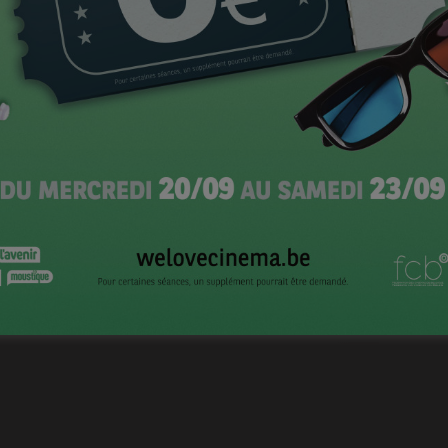
T
Véronique Dubray pour
Yummy
CI