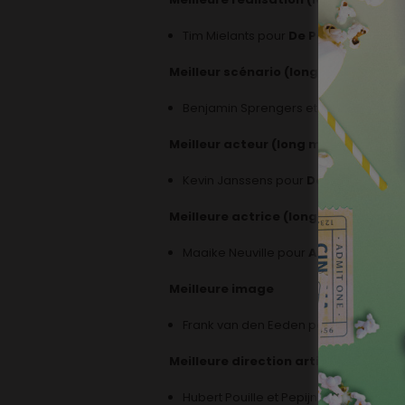
Tim Mielants pour
De Patrick
Meilleur scénario (long métrage)
Benjamin Sprengers et Tim Mielants 
Meilleur acteur (long métrage)
Kevin Janssens pour
De Patrick
Meilleure actrice (long métrage)
Maaike Neuville pour
All Of Us
Meilleure image
Frank van den Eeden pour
De Patric
Meilleure direction artistique
Hubert Pouille et Pepijn Van Looy pou