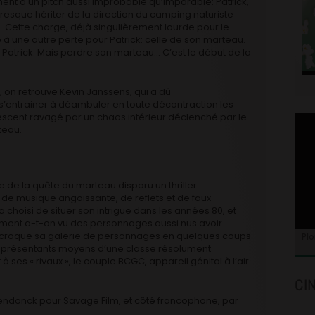
nt à un pitch aussi improbable qu’imparable: Patrick,
 presque hériter de la direction du camping naturiste
. Cette charge, déjà singulièrement lourde pour le
 à une autre perte pour Patrick: celle de son marteau.
 Patrick. Mais perdre son marteau… C’est le début de la
e, on retrouve Kevin Janssens, qui a dû
 s’entrainer à déambuler en toute décontraction les
ulescent ravagé par un chaos intérieur déclenché par le
teau.
e de la quête du marteau disparu un thriller
 de musique angoissante, de reflets et de faux-
 a choisi de situer son intrigue dans les années 80, et
ement a-t-on vu des personnages aussi nus avoir
e croque sa galerie de personnages en quelques coups
Plo
 représentants moyens d’une classe résolument
es « rivaux », le couple BCGC, appareil génital à l’air
CI
gendonck pour Savage Film, et côté francophone, par