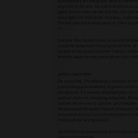
spectateurs en Belgique, grâce notamme
orphelin à 40 ans, se voit malgré lui ou
géré d’une main de fer par feu son père
vieux garçon mal dans sa peau, s’ajoute
Perdre son père était déjà un choc pour
fin.
Dans le rôle du bricoleur qui perd la têt
considérablement forcir pour le rôle, et
fesses à l’air pour incarner Patrick, ad
double deuil de son père et de son mar
@Nick Decombel
De son côté, Tim
Mielants s’amuse à fair
psychologique haletant, à grand renfort
semblants. Il s’amuse d’autant plus qu’il
surtout dans un camping naturiste. Rar
autant de choses à cacher. Le cinéast
de pinceaux féroces, faisant d’eux les
moyenne en tout (on pense notamment à s
mais pull sur les épaules).
De Patrick
est produit par Bart Van Lan
Versus Production.