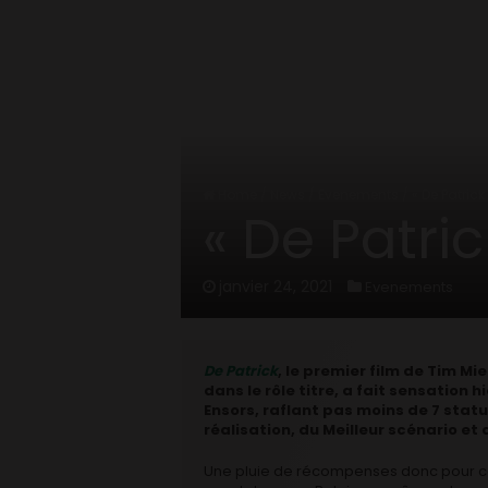
Home
/
News
/
Evenements
/
« De Patric
« De Patri
janvier 24, 2021
Evenements
De Patrick
, le premier film de Tim M
dans le rôle titre, a fait sensation 
Ensors, raflant pas moins de 7 statue
réalisation, du Meilleur scénario et 
Une pluie de récompenses donc pour ce fi