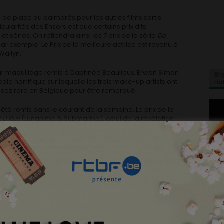
u de place au palmarès pour les autres films sortis
cularités des Ensors est que certains prix dits
t séries. On retiendra ainsi les 7 prix de la série
De
ar exemple. Le Prix de la meilleure actrice est revenu à
Wallyn.
lleur maquillage remis à Daphnée Beaulieux, Erwan Simon
Bri
die horrifique sur laquelle les trois make-up artists ont
na
ssez rare en Belgique pour être remarqué.
été remis dans le courant de la semaine. Le prix de la
k U Kus
(Lunanime & Submarine), celui de la révélation
 (réalisateur du court métrage Da Yie), le Prix du Box
rix Albert Bert Prijs de la percée internationale à Adil
chievement Award à Jaak Van Assche & Erwin Provoost.
)