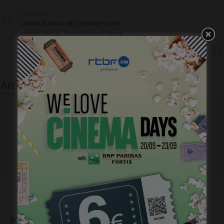
Précédent
Lubna Azabal et Yassine Fadel
dans Ustica : The Missing Paper
Suivant
Le cœur régulier, les âmes
déchirées…
Articles liés
Brightfish is looking for an experienced national sales