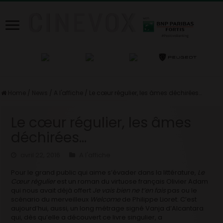
Home
/
News
/
A l'affiche
/
Le cœur régulier, les âmes déchirées…
Le cœur régulier, les âmes
déchirées…
avril 22, 2016
A l'affiche
Pour le grand public qui aime s’évader dans la littérature,
Le
Cœur régulier
est un roman du virtuose français Olivier Adam
qui nous avait déjà offert
Je vais bien ne t’en fais
pas ou le
scénario du merveilleux
Welcome
de Philippe Lioret. C’est
aujourd’hui, aussi, un long métrage signé Vanja d’Alcantara
qui, dès qu’elle a découvert ce livre singulier, a