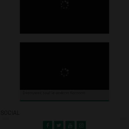
Ontdek alles over de Vlaamse cinema
Découvrez tout le cinéma flamand
SOCIAL