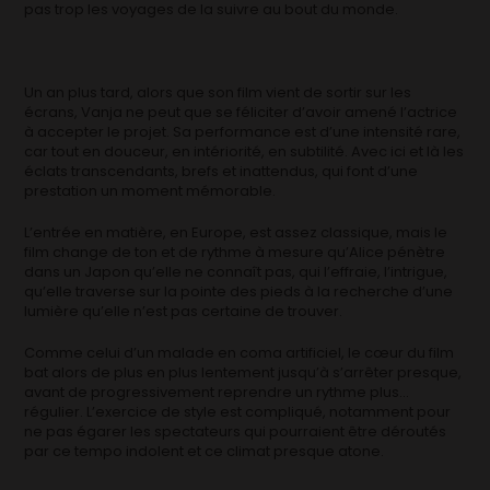
pas trop les voyages de la suivre au bout du monde.
Un an plus tard, alors que son film vient de sortir sur les
écrans, Vanja ne peut que se féliciter d’avoir amené l’actrice
à accepter le projet. Sa performance est d’une intensité rare,
car tout en douceur, en intériorité, en subtilité. Avec ici et là les
éclats transcendants, brefs et inattendus, qui font d’une
prestation un moment mémorable.
L’entrée en matière, en Europe, est assez classique, mais le
film change de ton et de rythme à mesure qu’Alice pénètre
dans un Japon qu’elle ne connaît pas, qui l’effraie, l’intrigue,
qu’elle traverse sur la pointe des pieds à la recherche d’une
lumière qu’elle n’est pas certaine de trouver.
Comme celui d’un malade en coma artificiel, le cœur du film
bat alors de plus en plus lentement jusqu’à s’arrêter presque,
avant de progressivement reprendre un rythme plus…
régulier. L’exercice de style est compliqué, notamment pour
ne pas égarer les spectateurs qui pourraient être déroutés
par ce tempo indolent et ce climat presque atone.