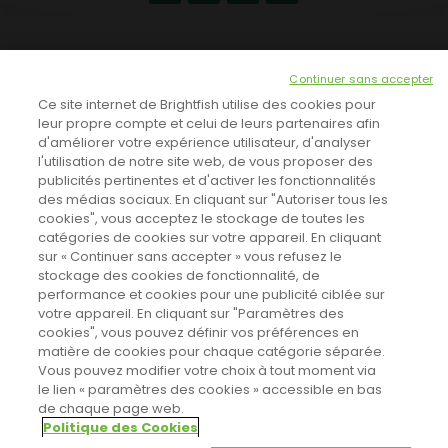
NEWSLETTER
Continuer sans accepter
INSCRIVEZ-VOUS ICI!
Ce site internet de Brightfish utilise des cookies pour
leur propre compte et celui de leurs partenaires afin
d'améliorer votre expérience utilisateur, d'analyser
l'utilisation de notre site web, de vous proposer des
TOUTES LES NEWS
publicités pertinentes et d'activer les fonctionnalités
des médias sociaux. En cliquant sur "Autoriser tous les
cookies", vous acceptez le stockage de toutes les
catégories de cookies sur votre appareil. En cliquant
CINEVOX SUR FACEBOOK
sur « Continuer sans accepter » vous refusez le
stockage des cookies de fonctionnalité, de
performance et cookies pour une publicité ciblée sur
votre appareil. En cliquant sur "Paramètres des
cookies", vous pouvez définir vos préférences en
matière de cookies pour chaque catégorie séparée.
Vous pouvez modifier votre choix à tout moment via
le lien « paramètres des cookies » accessible en bas
de chaque page web.
Politique des Cookies
Sahifa Theme
License is not validated, Go to the theme options
Designed by
Poids Plume
- Web by
Point Be