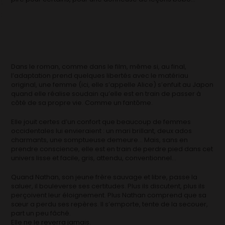
Dans le roman, comme dans le film, même si, au final,
l’adaptation prend quelques libertés avec le matériau
original, une femme (ici, elle s’appelle Alice) s’enfuit au Japon
quand elle réalise soudain qu’elle est en train de passer à
côté de sa propre vie. Comme un fantôme.
Elle jouit certes d’un confort que beaucoup de femmes
occidentales lui envieraient : un mari brillant, deux ados
charmants, une somptueuse demeure… Mais, sans en
prendre conscience, elle est en train de perdre pied dans cet
univers lisse et facile, gris, attendu, conventionnel…
Quand Nathan, son jeune frère sauvage et libre, passe la
saluer, il bouleverse ses certitudes. Plus ils discutent, plus ils
perçoivent leur éloignement. Plus Nathan comprend que sa
sœur a perdu ses repères. Il s’emporte, tente de la secouer,
part un peu fâché.
Elle ne le reverra jamais.