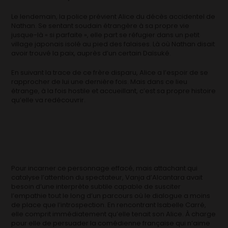
Le lendemain, la police prévient Alice du décès accidentel de
Nathan. Se sentant soudain étrangère à sa propre vie
jusque-là « si parfaite », elle part se réfugier dans un petit
village japonais isolé au pied des falaises. Là où Nathan disait
avoir trouvé la paix, auprès d’un certain Daïsuké.
En suivant la trace de ce frère disparu, Alice a l’espoir de se
rapprocher de lui une dernière fois. Mais dans ce lieu
étrange, à la fois hostile et accueillant, c’est sa propre histoire
qu’elle va redécouvrir.
Pour incarner ce personnage effacé, mais attachant qui
catalyse l’attention du spectateur, Vanja d’Alcantara avait
besoin d’une interprète subtile capable de susciter
l’empathie tout le long d’un parcours où le dialogue a moins
de place que l’introspection. En rencontrant Isabelle Carré,
elle comprit immédiatement qu’elle tenait son Alice. À charge
pour elle de persuader la comédienne française qui n’aime