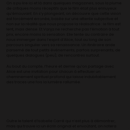
On a pu lire ici et là dans quelques magazines, sous la plume
de critiques moins réceptifs que le film était plus ennuyeux
qu’émouvant. En s’y plongeant, on découvre que cette vision
est forcément erronée, basée sur une attente subjective et
non sur la réalité que nous propose la réalisatrice : le film est
lent, mais dense. Et Vanja ne recherche pas l’émotion à tout
prix, encore moins la sensation. Elle tente au contraire de
nous immerger dans l’esprit d’Alice, tout au long de son
parcours singulier vers sa renaissance. Un itinéraire aride
parsemé de tout petits événements, parfois surprenants, de
quelques dialogues (peu), de rencontres surtout.
Au bout du compte, l’heure et demie qu’on partage avec
Alice est une invitation pour chacun à effectuer un
cheminement spirituel profond qui laisse indubitablement
des traces une fois la lumière rallumée.
Outre le talent d’Isabelle Carré qui n’est plus à démontrer,
mais qui trouve ici un écrin original et envoûtant, on notera