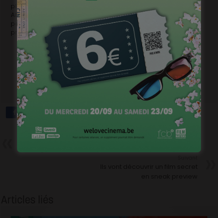
plénitude de son potentiel.
Aborder ce rivage sans y être préparé risque de vous faire
passer à côté d’une œuvre intense, susceptible de
profondément vous marquer.
Précédent
Un stage dans le cinéma?
Suivant
Ils vont découvrir un film secret
en sneak preview
Articles liés