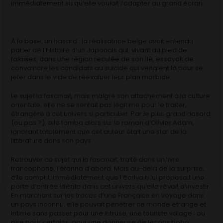
immédiatement su qu’elle voulait l’adapter au grand écran.
À la base, un hasard : la réalisatrice belge avait entendu
parler de l’histoire d’un Japonais qui, vivant au pied de
falaises, dans une région reculée de son île, essayait de
convaincre les candidats au suicide qui venaient là pour se
jeter dans le vide de réévaluer leur plan morbide.
Le sujet la fascinait, mais malgré son attachement à la culture
orientale, elle ne se sentait pas légitime pour le traiter,
étrangère à cet univers si particulier. Par le plus grand hasard
(ou pas ?), elle tomba alors sur le roman d’Olivier Adam,
ignorant totalement que cet auteur était une star de la
littérature dans son pays.
Retrouver ce sujet qui la fascinait, traité dans un livre
francophone, l’étonna d’abord. Mais au-delà de la surprise,
elle comprit immédiatement que l’écrivain lui proposait une
porte d’entrée idéale dans cet univers qu’elle rêvait d’investir.
En marchant sur les traces d’une Française en voyage dans
un pays inconnu, elle pouvait pénétrer ce monde étrange et
intime sans passer pour une intruse, une touriste volage ; ou
pire pour certains, pour une donneuse de leçons bobo…