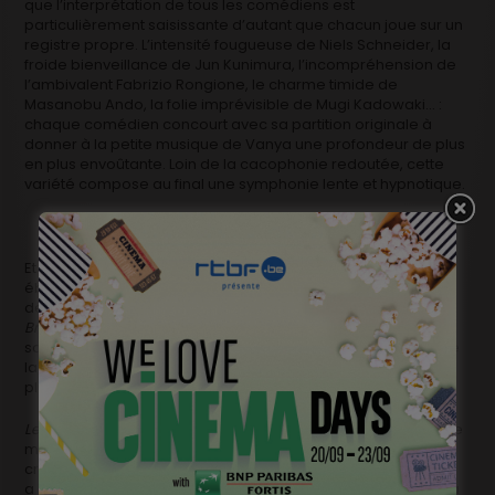
que l’interprétation de tous les comédiens est
particulièrement saisissante d’autant que chacun joue sur un
registre propre. L’intensité fougueuse de Niels Schneider, la
froide bienveillance de Jun Kunimura, l’incompréhension de
l’ambivalent Fabrizio Rongione, le charme timide de
Masanobu Ando, la folie imprévisible de Mugi Kadowaki… :
chaque comédien concourt avec sa partition originale à
donner à la petite musique de Vanya une profondeur de plus
en plus envoûtante. Loin de la cacophonie redoutée, cette
variété compose au final une symphonie lente et hypnotique.
Et puis, comment ne pas mentionner aussi la photographie
éblouissante de Ruben Impens, par ailleurs chef opérateur
des films de Félix Van Groeningen (
The Broken Circle
Breakdown, Belgica,…
) qui nous émeut ou nous coupe le
souffle dès que la caméra s’aventure à l’extérieur ? Rien que
la scène, plastiquement sublime, où Alice discute sous la
pluie avec son frère justifie à elle seule la vision du film.
Le cœur régulier
n’est sans doute pas une oeuvre pour tout le
monde. Il mérite d’être vu dans une salle calme où on ne
croque pas de popcorns en sirotant bruyamment un soda. Il
a besoin de silence et d’attention pour offrir au spectateur la