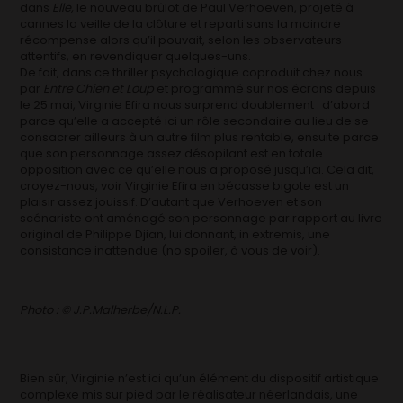
dans
Elle,
le nouveau brûlot de Paul Verhoeven, projeté à
cannes la veille de la clôture et reparti sans la moindre
récompense alors qu’il pouvait, selon les observateurs
attentifs, en revendiquer quelques-uns.
De fait, dans ce thriller psychologique coproduit chez nous
par
Entre Chien et Loup
et programmé sur nos écrans depuis
le 25 mai, Virginie Efira nous surprend doublement : d’abord
parce qu’elle a accepté ici un rôle secondaire au lieu de se
consacrer ailleurs à un autre film plus rentable, ensuite parce
que son personnage assez désopilant est en totale
opposition avec ce qu’elle nous a proposé jusqu’ici. Cela dit,
croyez-nous, voir Virginie Efira en bécasse bigote est un
plaisir assez jouissif. D’autant que Verhoeven et son
scénariste ont aménagé son personnage par rapport au livre
original de Philippe Djian, lui donnant, in extremis, une
consistance inattendue (no spoiler, à vous de voir).
Photo : © J.P.Malherbe/N.L.P.
Bien sûr, Virginie n’est ici qu’un élément du dispositif artistique
complexe mis sur pied par le réalisateur néerlandais, une