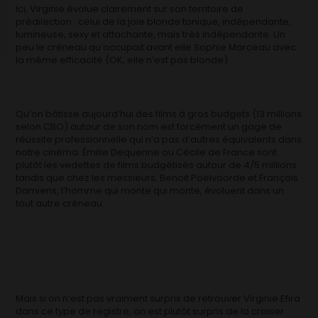
Ici, Virginie évolue clairement sur son territoire de
prédilection : celui de la joie blonde tonique, indépendante,
lumineuse, sexy et attachante, mais très indépendante. Un
peu le créneau qu’occupait avant elle Sophie Marceau avec
la même efficacité (OK, elle n’est pas blonde).
Qu’on bâtisse aujourd’hui des films à gros budgets (13 millions
selon CBO) autour de son nom est forcément un gage de
réussite professionnelle qui n’a pas d’autres équivalents dans
notre cinéma. Émilie Dequenne ou Cécile de France sont
plutôt les vedettes de films budgétisés autour de 4/5 millions
tandis que chez les messieurs, Benoit Poelvoorde et François
Damiens, l’homme qui monte qui monte, évoluent dans un
tout autre créneau.
Mais si on n’est pas vraiment surpris de retrouver Virginie Efira
dans ce type de registre, on est plutôt surpris de la croiser