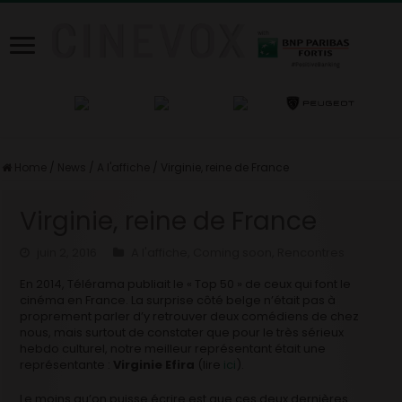
Home
/
News
/
A l'affiche
/
Virginie, reine de France
Virginie, reine de France
juin 2, 2016
A l'affiche
,
Coming soon
,
Rencontres
En 2014, Télérama publiait le « Top 50 » de ceux qui font le
cinéma en France. La surprise côté belge n’était pas à
proprement parler d’y retrouver deux comédiens de chez
nous, mais surtout de constater que pour le très sérieux
hebdo culturel, notre meilleur représentant était une
représentante :
Virginie Efira
(lire
ici
).
Le moins qu’on puisse écrire est que ces deux dernières