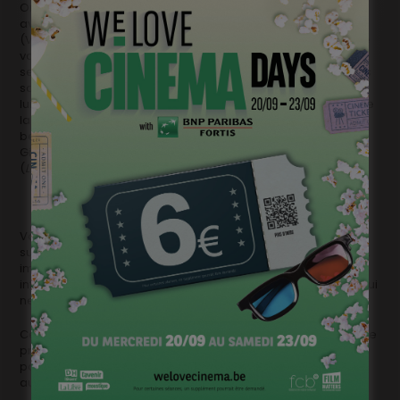
On reverra ensuite Virginie dans
Pris de court
où elle renoue
avec son rôle favori, celui de la mère courage célibataire
(Victoria, Une famille à louer, … ). Malgré son obstination, elle
va ici perdre son boulot et tenter de cacher son désarroi à
ses fils pour ne pas les inquiéter. Mais la démarche n’est pas
sans danger et l’engrenage dans lequel elle s’engage peut
lui coûter cher. On l’a compris : ce nouveau long métrage de
la très rare Emmanuelle Cuau éloigne à nouveau l’actrice
belge de la comédie légère. Elle y partagera l’affiche avec
Gilbert Melki (
Très bien, Anna M., Cowboy…
) et Marilyne Canto
(
Le Sens de l’humour, La Tendresse,…).
Vous le constatez : surfant vaillamment sur la vague du
succès sans jamais se relâcher, Virginie Efira ne chôme pas,
imposant une image de plus en plus complexe et
intéressante dans le petit monde du cinéma francophone qui
ne semble plus en mesure de se passer d’elle.
Ceux qui ont misé sur une carrière aussi fulgurante lorsqu’elle
présentait encore Megamix sur Club RTL ne sont peut-être
pas très nombreux, mais ils doivent être très riches
aujourd’hui