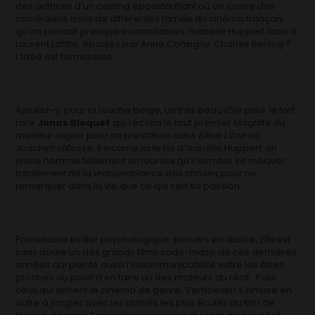
des actrices d’un casting époustouflant où on croise des
comédiens issus de différentes famille du cinéma français
qu’on pensait presque inconciliables. Isabelle Huppert face à
Laurent Lafitte, épaulés par Anne Consigny, Charles Berling ?
L’idée est formidable.
Ajoutez-y, pour la touche belge, un très beau rôle pour le fort
rare
Jonas Bloquet
qui récolta le tout premier Magritte du
meilleur espoir pour sa prestation dans
Elève Libre
de
Joachim Lafosse. Il incarne ici le fils d’Isabelle Huppert, un
jeune homme tellement amoureux qu’il semble se moquer
totalement de la vraisemblance des choses pour ne
remarquer dans la vie que ce qui sert sa passion.
Formidable thriller psychologique, pervers en diable,
Elle
est
sans doute un des grands films sado-maso de ces dernières
années qui pointe aussi l’incommunicabilité entre les êtres
proches au point d’en faire un des moteurs du récit. Pour
ceux qui aiment le cinéma de genre, Verhoeven s’amuse en
outre à jongler avec les clichés les plus éculés du film de