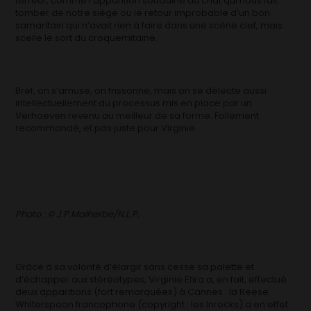
terreur, comme l’apparition soudaine du chat qui nous fait
tomber de notre siège ou le retour improbable d’un bon
samaritain qui n’avait rien à faire dans une scène clef, mais
scelle le sort du croquemitaine.
Bref, on s’amuse, on frissonne, mais on se délecte aussi
intellectuellement du processus mis en place par un
Verhoeven revenu au meilleur de sa forme. Follement
recommandé, et pas juste pour Virginie.
Photo : © J.P.Malherbe/N.L.P.
Grâce à sa volonté d’élargir sans cesse sa palette et
d’échapper aux stéréotypes, Virginie Efira a, en fait, effectué
deux apparitions (fort remarquées) à Cannes : la Reese
Whiterspoon francophone (copyright : les Inrocks) a en effet