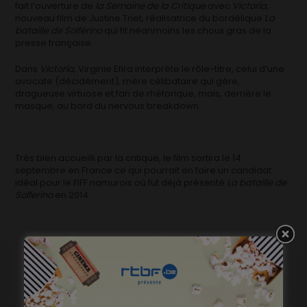
fait l’ouverture de
la Semaine de la Critique
avec
Victoria
,
nouveau film de Justine Triet, réalisatrice du bordélique
La
bataille de Solférino
qui fit néanmoins les choux gras de la
presse française.
Dans
Victoria,
Virginie Efira interprète le rôle-titre, celui d’une
avocate (décidément), mère célibataire qui gère,
dragueuse virtuose et fan de rhétorique, mais, derrière le
masque, au bord du nervous breakdown.
Très bien accueilli par la critique, le film sortira le 14
septembre en France ce qui pourrait en faire un candidat
idéal pour le FIFF namurois où fut déjà présenté
La bataille de
Solferino
en 2014.