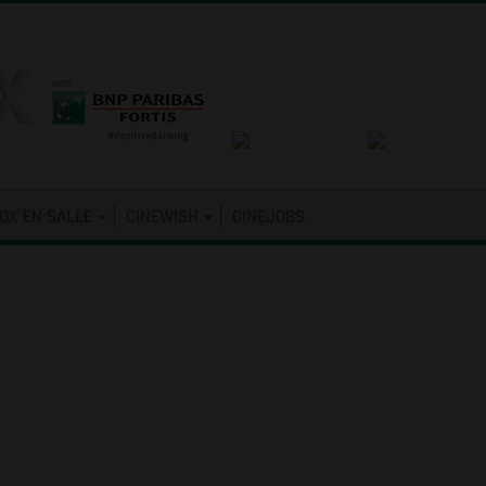
OX EN SALLE
CINEWISH
CINEJOBS