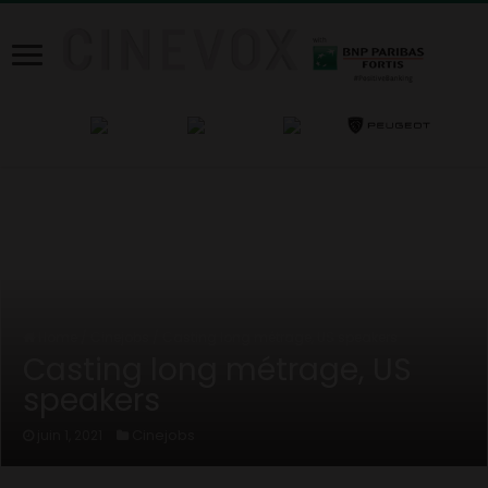
Home
/
Cinejobs
/
Casting long métrage, US speakers
Casting long métrage, US
speakers
Cinejobs
juin 1, 2021