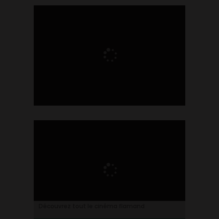
Ontdek alles over de Vlaamse cinema
Découvrez tout le cinéma flamand