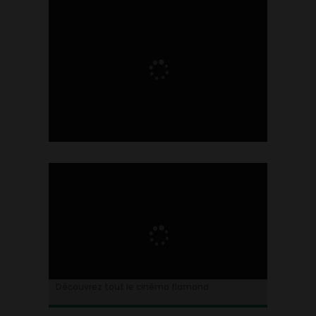
Ontdek alles over de Vlaamse cinema
Découvrez tout le cinéma flamand