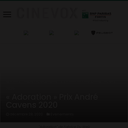
Home
/
News
/
Evenements
/
« Adoration » Prix André Cavens
2020
« Adoration » Prix André
Cavens 2020
Evenements
décembre 28, 2020
"Adoration" de Fabrice Du Welz