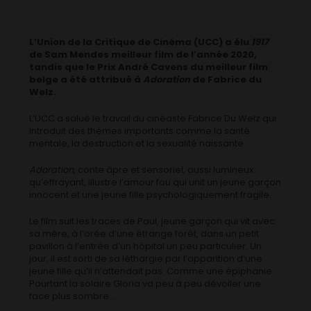
L’Union de la Critique de Cinéma (UCC) a élu
1917
de Sam Mendes meilleur film de l’année 2020,
tandis que le Prix André Cavens du meilleur film
belge a été attribué à
Adoration
de Fabrice du
Welz.
L’UCC a salué le travail du cinéaste Fabrice Du Welz qui
introduit des thèmes importants comme la santé
mentale, la destruction et la sexualité naissante.
Adoration
, conte âpre et sensoriel, aussi lumineux
qu’effrayant, illustre l’amour fou qui unit un jeune garçon
innocent et une jeune fille psychologiquement fragile.
Le film suit les traces de Paul, jeune garçon qui vit avec
sa mère, à l’orée d’une étrange forêt, dans un petit
pavillon à l’entrée d’un hôpital un peu particulier. Un
jour, il est sorti de sa léthargie par l’apparition d’une
jeune fille qu’il n’attendait pas. Comme une épiphanie.
Pourtant la solaire Gloria va peu à peu dévoiler une
face plus sombre…