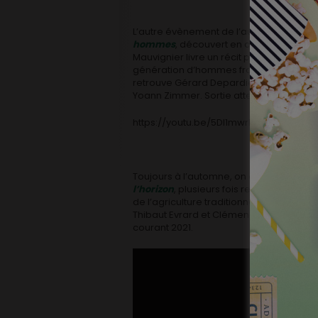
L’autre évènement de l’automne devait ê
hommes
, découvert en ouverture du B
Mauvignier livre un récit polyphonique 
génération d’hommes français, ceux qui
retrouve Gérard Depardieu, Jean-Pierre
Yoann Zimmer. Sortie attendue là aussi 
https://youtu.be/5Dl1mwrEym8
Toujours à l’automne, on espérait voir le
l’horizon
, plusieurs fois reporté par la c
de l’agriculture traditionnelle, et d’éma
Thibaut Evrard et Clémence Poesy. On es
courant 2021.