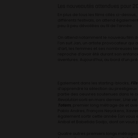
Les nouveautés attendues pour 2
En plus de tous les films cités ci-dessu
différents festivals, on attend égaleme
peu à peu dévoilées au fil de l’année…
On attend notamment le nouveau film 
l’on suit Jan, un artiste provocateur qu
d’art, les femmes et ses nombreuses tent
reproche d’avoir été durant son enfanc
aventures. Aujourd’hui, au bord d’un pré
Egalement dans les starting-blocks,
Fil
d’apprendre la sélection au prestigieux 
partie des oeuvres soutenues dans le 
Revolution
sorti en mars dernier,
Une vi
Totem
, premier long métrage de et av
Pablo Andres, François Neyckens, Xavier
également sortir cette année (on vous 
Anibal et Babetida Sadjo, dont on vous 
Quatre autres premiers longs métrages 