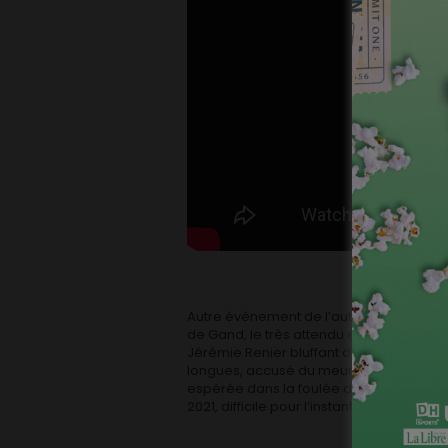
Autre évènement de l’automne, découvert
de Gand, le très attendu et intrigant no
Jérémie Renier bluffant dans le rôle pri
longues, accusé du meurtre de sa compag
espérée dans la foulée du festival a dû ê
2021, difficile pour l’instant de dater la so