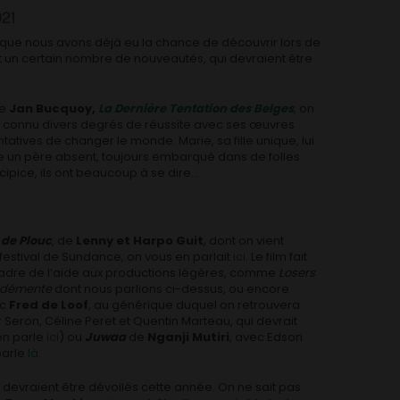
021
s, que nous avons déjà eu la chance de découvrir lors de
nt un certain nombre de nouveautés, qui devraient être
de
Jan Bucquoy,
La Dernière Tentation des Belges
, on
i a connu divers degrés de réussite avec ses œuvres
atives de changer le monde. Marie, sa fille unique, lui
e un père absent, toujours embarqué dans de folles
cipice, ils ont beaucoup à se dire…
s de Plouc
, de
Lenny et Harpo Guit
, dont on vient
festival de Sundance, on vous en parlait
ici
. Le film fait
cadre de l’aide aux productions légères, comme
Losers
e démente
dont nous parlions ci-dessus, ou encore
ec
Fred de Loof
, au générique duquel on retrouvera
 Seron, Céline Peret et Quentin Marteau, qui devrait
en parle
ici
) ou
Juwaa
de
Nganji Mutiri
, avec Edson
parle
là
.
devraient être dévoilés cette année. On ne sait pas