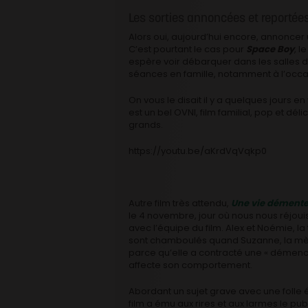
Les sorties annoncées et reportée
Alors oui, aujourd’hui encore, annoncer 
C’est pourtant le cas pour
Space Boy
, l
espère voir débarquer dans les salles dè
séances en famille, notamment à l’occa
On vous le disait il y a quelques jours 
est un bel OVNI, film familial, pop et dél
grands.
https://youtu.be/aKrdVqVqkp0
Autre film très attendu,
Une vie dément
le 4 novembre, jour où nous nous réjou
avec l’équipe du film. Alex et Noémie, la
sont chamboulés quand Suzanne, la mère
parce qu’elle a contracté une « démen
affecte son comportement.
Abordant un sujet grave avec une folle é
film a ému aux rires et aux larmes le publ