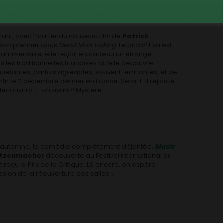
lant, avec l’inattendu nouveau film de
Patrick
s son premier opus
Dead Man Talking
. Le pitch? Eva est
 anniversaire, elle reçoit en cadeau un étrange
s les traditionnelles friandises qu’elle découvre
iétantes, parfois agréables, souvent terrifiantes, et de
ortir le 2 décembre dernier en France. Sera-t-il reporté
 découvrira-t-on avant? Mystère…
 à l’automne, la comédie complètement déjantée,
Music
Mutzenmacher
découverte au Festival International du
 reçu le Prix de la Critique. Là encore, on espère
casion de la réouverture des salles…