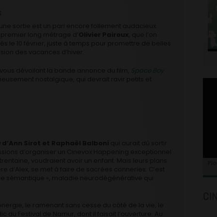
s
une sortie est un pari encore follement audacieux.
e premier long métrage d’
Olivier Pairoux
, que l’on
s le 10 février, juste à temps pour promettre de belles
sion des vacances d’hiver.
en vous dévoilant la bande annonce du film,
Space Boy
icieusement nostalgique, qui devrait ravir petits et
e
d’Ann Sirot et Raphaël Balboni
qui aurait dû sortir
issions d’organiser un Cinevox Happening exceptionnel
 trentaine, voudraient avoir un enfant. Mais leurs plans
Plo
 d’Alex, se met à faire de sacrées conneries. C’est
ce sémantique », maladie neurodégénérative qui
CI
nergie, le ramenant sans cesse du côté de la vie, le
ic du Festival de Namur, dont il faisait l’ouverture. Au