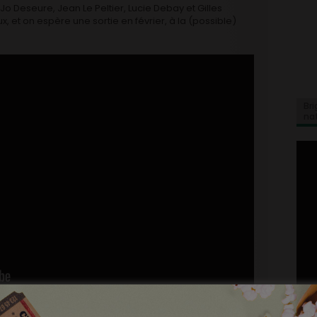
o Deseure, Jean Le Peltier, Lucie Debay et Gilles
, et on espère une sortie en février, à la (possible)
Bri
na