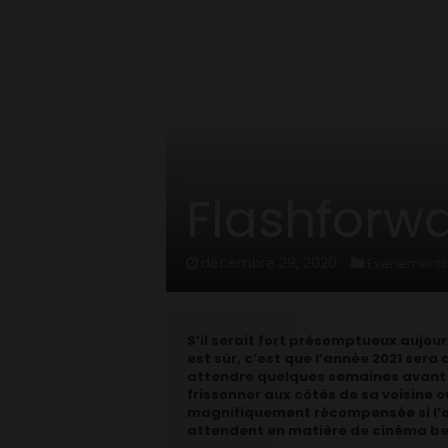
Home
/
News
/
Evenements
/
Flashforward
Flashforwar
décembre 29, 2020
Evenements
S’il serait fort présomptueux aujour
est sûr, c’est que l’année 2021 sera
attendre quelques semaines avant de
frissonner aux côtés de sa voisine o
magnifiquement récompensée si l’on 
attendent en matière de cinéma b