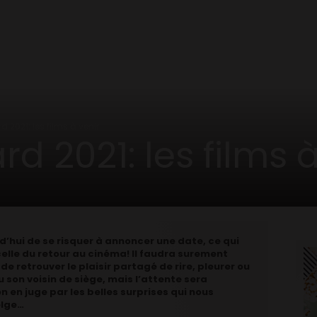
 2021: les films à venir
d 2021: les films à
d’hui de se risquer à annoncer une date, ce qui
 celle du retour au cinéma! Il faudra surement
 retrouver le plaisir partagé de rire, pleurer ou
u son voisin de siège, mais l’attente sera
en juge par les belles surprises qui nous
elge…