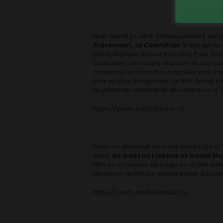
Noël aurait pu être délicieusement sang
Ridremont,
Le Calendrier
, 8 ans aprè
paraplégique depuis trois ans. Pour son
calendrier de l’Avent. Mais ce ne sont pa
chaque jour, mais des surprises plus inqu
plus en plus sanglantes. Le film devait s
au prochain calendrier de l’Avent ou le
https://youtu.be/G3Lznldr-UI
Enfin, on attendait un autre film belge
Hole
, de Gaétan Liekens et David 
Film de Comédie de Liège où le film avait
découvrir le film sur grand écran à l’oc
https://youtu.be/RUxaj6AzZ5c