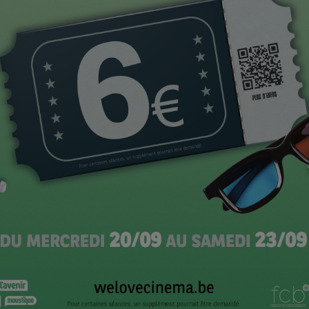
T
CI
 en ouverture de la Compétition officielle du Festival
uveau film de
Stephan Streker,
L’Ennemi
, avec un
ncipal, celui d’un jeune homme politique aux dents
ne, une nuit, au bord de la mer… Là aussi, la sortie
tre repoussée, et si l’on compte bien voir le film en
rtie.