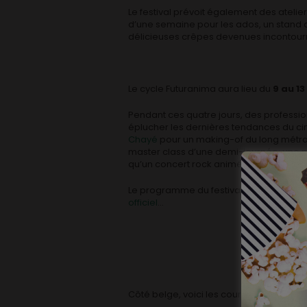
Le festival prévoit également des atelier
d’une semaine pour les ados, un stand de 
délicieuses crêpes devenues incontour
Le cycle Futuranima aura lieu du
9 au 13
Pendant ces quatre jours, des professi
éplucher les dernières tendances du ci
Chayé
pour un making-of du long métra
master class d’une demi-journée; une 
qu’un concert rock animé, orchestré pa
Le programme du festival sera mis en lign
officiel
…
Côté belge, voici les courts métrages qui