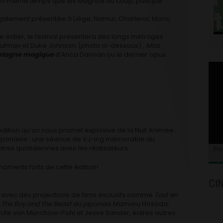
en même temps que les Magritte du coup, puisque
alement présentée à Liège, Namur, Charleroi, Mons,
 entier, le festival présentera des longs métrages
aufman et Duke Johnson (photo ci-dessous) ,
Miss
ntagne magique
d’Anca Damian ou le dernier opus
édition qu’on nous promet explosive de la Nuit Animée ;
t japonaise ; une séance de VJ-ing mémorable du
tres quotidiennes avec les réalisateurs…
Plo
moments forts de cette édition!
CI
 avec des projections de films exclusifs comme
Tout en
The Boy and the Beast
du japonais Mamoru Hosoda;
Ute von Münchow-Pohl et Jesse Sander, entres autres.