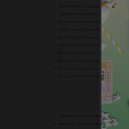
Beest
, Pieter Coudyzer
Compte les moutons
, Frits Standaert
De Longues Vacances
, Caroline Nug
Edith + Marion
, Louis Van Driessche
He & Sea
, Kris Genijn, Pieter Vanluffel
Imachinarium
, Robin Bervoets
La Valse Mécanique
, Julien Dykmans
Le Renard minuscule
, Aline Quertain, 
Le Soubassophone
, Zoé Borbé, Julie 
Le Trognon de Pomme
, Mathilde Remy
Little Dreams
, Wilkie Branson
Ma Reine
, Tim Verhaegen