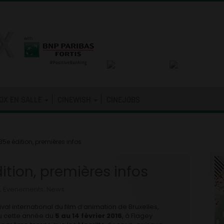
OX EN SALLE
CINEWISH
CINEJOBS
35e édition, premières infos
ition, premières infos
,
Evenements
,
News
ival international du film d’animation de Bruxelles,
eu cette année du
5 au 14 février
2016
, à Flagey.