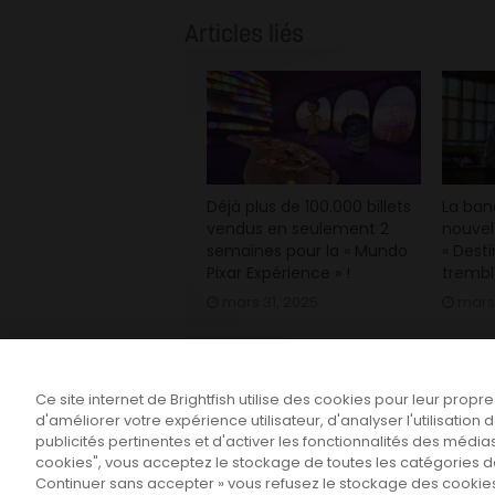
Articles liés
Déjà plus de 100.000 billets
La ba
vendus en seulement 2
nouvel
semaines pour la « Mundo
« Desti
Pixar Expérience » !
trembl
mars 31, 2025
mars
Ce site internet de Brightfish utilise des cookies pour leur propr
d'améliorer votre expérience utilisateur, d'analyser l'utilisatio
publicités pertinentes et d'activer les fonctionnalités des médias
cookies", vous acceptez le stockage de toutes les catégories de 
Continuer sans accepter » vous refusez le stockage des cookies