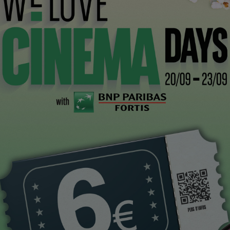
ues-Bourchat
On
Dé
en
SO
Sylwia Szkiladz
Coremans, Claire Pineux
NE
T