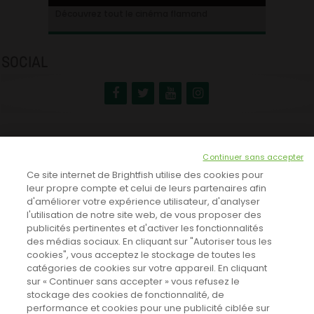
Ontdek alles over de Vlaamse cinema
Découvrez tout le cinéma flamand
SOCIAL
NEWSLETTER
Continuer sans accepter
INSCRIVEZ-VOUS ICI!
Ce site internet de Brightfish utilise des cookies pour
leur propre compte et celui de leurs partenaires afin
d'améliorer votre expérience utilisateur, d'analyser
l'utilisation de notre site web, de vous proposer des
TOUTES LES NEWS
publicités pertinentes et d'activer les fonctionnalités
des médias sociaux. En cliquant sur "Autoriser tous les
cookies", vous acceptez le stockage de toutes les
catégories de cookies sur votre appareil. En cliquant
CINEVOX SUR FACEBOOK
sur « Continuer sans accepter » vous refusez le
stockage des cookies de fonctionnalité, de
performance et cookies pour une publicité ciblée sur