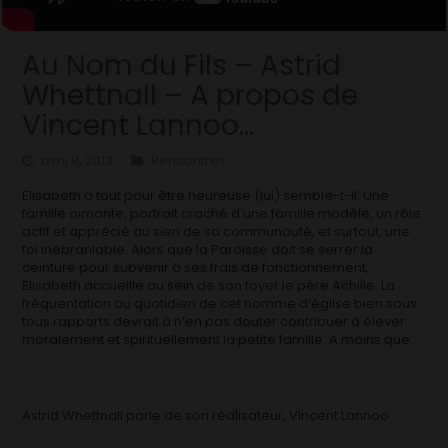
Au Nom du Fils – Astrid
Whettnall – A propos de
Vincent Lannoo…
avril 8, 2013
Rencontres
Elisabeth a tout pour être heureuse (lui) semble-t-il. Une
famille aimante, portrait craché d’une famille modèle, un rôle
actif et apprécié au sien de sa communauté, et surtout, une
foi inébranlable. Alors que la Paroisse doit se serrer la
ceinture pour subvenir à ses frais de fonctionnement,
Elisabeth accueille au sein de son foyer le père Achille. La
fréquentation au quotidien de cet homme d’église bien sous
tous rapports devrait à n’en pas douter contribuer à élever
moralement et spirituellement la petite famille. A moins que…
Astrid Whettnall parle de son réalisateur, Vincent Lannoo