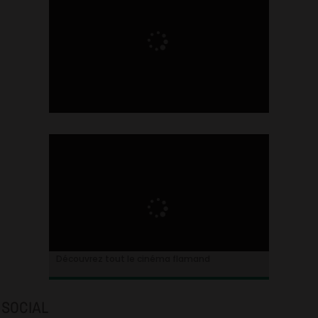
Ontdek alles over de Vlaamse cinema
Découvrez tout le cinéma flamand
SOCIAL