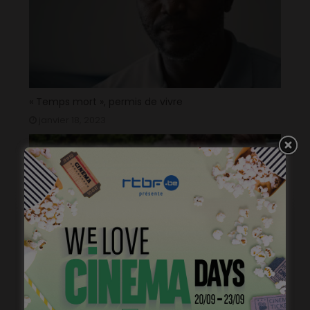
« Temps mort », permis de vivre
janvier 18, 2023
1ère image pour « Un silence » de Joachim Lafosse
janvier 12, 2023