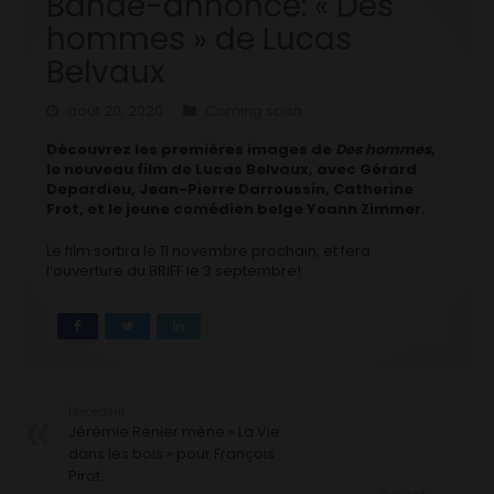
Bande-annonce: « Des
hommes » de Lucas
Belvaux
août 20, 2020
Coming soon
Découvrez les premières images de
Des hommes
,
le nouveau film de Lucas Belvaux, avec Gérard
Depardieu, Jean-Pierre Darroussin, Catherine
Frot, et le jeune comédien belge Yoann Zimmer.
Le film sortira le 11 novembre prochain, et fera
l’ouverture du BRIFF le 3 septembre!
Précédent
Jérémie Renier mène « La Vie
dans les bois » pour François
Pirot