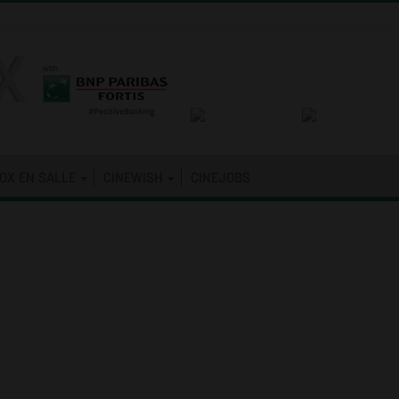
OX EN SALLE
CINEWISH
CINEJOBS