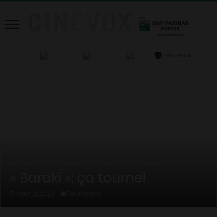
Home
/
News
/
Tournages
/
« Baraki »: ça tourne!
« Baraki »: ça tourne!
Tournages
août 12, 2020