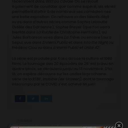
récemment dans
Witz
ou
Cavale
. On se réjouit
également de constater que comme espéré, les séries
permettent d’offrir à de nombreux·ses comédien·nes
une belle exposition. On retrouve ici des talents déjà
vu·es dans d’autres séries comme Sophia Leboutte
(fidèle des Dardenne), Sophie Breyer (que l’on verra
bientôt dans
La Ruche
de Christophe Hermans), ou
Jules Barbarson vu·es dans
La Trêve
, ou encore Laura
Sepul, vue dans
Ennemi Public
et dans
Into the Night
ou
Frédéric Clou vu dans
Ennemi Public
et
Unité 42
.
La série est produite par Koko arrose la culture et 1080
Films. Le tournage des 20 épisodes de 26′ est prévu en
quatre blocs, se déroulera jusqu’au 13 novembre. D’ici
là, on espère découvre sur les ondes la prochaine
série de la RTBF,
Invisible (ex-Unseen)
, dont le tournage
interrompu par le COVID s’est achevé fin juin!
Précédent
Tarantula cherche un.e