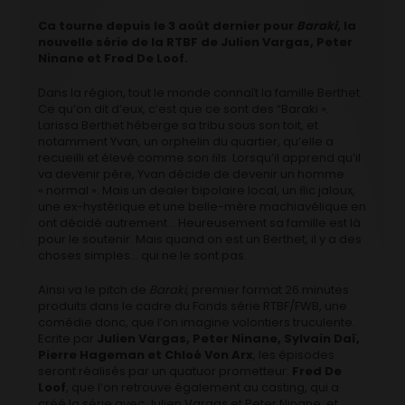
Ca tourne depuis le 3 août dernier pour
Baraki
, la
nouvelle série de la RTBF de Julien Vargas, Peter
Ninane et Fred De Loof.
Dans la région, tout le monde connaît la famille Berthet.
Ce qu’on dit d’eux, c’est que ce sont des “Baraki ».
Larissa Berthet héberge sa tribu sous son toit, et
notamment Yvan, un orphelin du quartier, qu’elle a
recueilli et élevé comme son ﬁls. Lorsqu’il apprend qu’il
va devenir père, Yvan décide de devenir un homme
« normal ». Mais un dealer bipolaire local, un ﬂic jaloux,
une ex-hystérique et une belle-mère machiavélique en
ont décidé autrement… Heureusement sa famille est là
pour le soutenir. Mais quand on est un Berthet, il y a des
choses simples… qui ne le sont pas.
Ainsi va le pitch de
Baraki
, premier format 26 minutes
produits dans le cadre du Fonds série RTBF/FWB, une
comédie donc, que l’on imagine volontiers truculente.
Ecrite par
Julien Vargas, Peter Ninane, Sylvain Daï,
Pierre Hageman et Chloé Von Arx
, les épisodes
seront réalisés par un quatuor prometteur:
Fred De
Loof
, que l’on retrouve également au casting, qui a
créé la série avec Julien Vargas et Peter Ninane, et