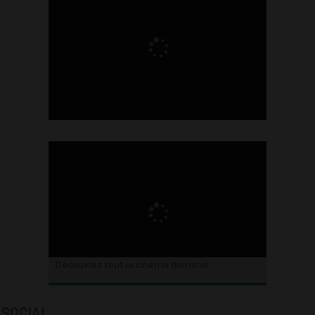
Ontdek alles over de Vlaamse cinema
Découvrez tout le cinéma flamand
SOCIAL