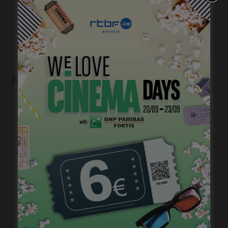
assistant.e administratif et
comptable
Suivant
Bande-annonce: « Les choses
qu’on dit, les choses qu’on fait »
avec Emilie Dequenne
Articles liés
Fin de tournage pour « Un silence » de Joachim
Lafosse
novembre 6, 2022
Ca tourne pour « La Vierge à l’enfant » de Binevsa
Berivan
octobre 13, 2022
Ca tourne pour « L’Autre Laurens » de Claude
Schmitz
septembre 15, 2022