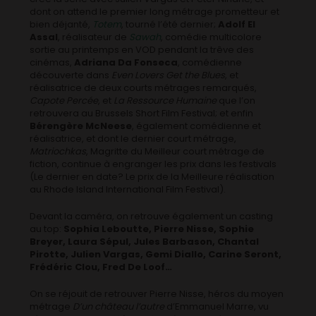
dont on attend le premier long métrage prometteur et
bien déjanté,
Totem
, tourné l’été dernier;
Adolf El
Assal
, réalisateur de
Sawah
, comédie multicolore
sortie au printemps en VOD pendant la trêve des
cinémas,
Adriana Da Fonseca
, comédienne
découverte dans
Even Lovers Get the Blues
, et
réalisatrice de deux courts métrages remarqués,
Capote Percée
, et
La Ressource Humaine
que l’on
retrouvera au Brussels Short Film Festival; et enfin
Bérengère McNeese
, également comédienne et
réalisatrice, et dont le dernier court métrage,
Matriochkas
, Magritte du Meilleur court métrage de
fiction, continue à engranger les prix dans les festivals
(Le dernier en date? Le prix de la Meilleure réalisation
au Rhode Island International Film Festival).
Devant la caméra, on retrouve également un casting
au top:
Sophia Leboutte, Pierre Nisse, Sophie
Breyer, Laura Sépul, Jules Barbason, Chantal
Pirotte, Julien Vargas, Gemi Diallo, Carine Seront,
Frédéric Clou, Fred De Loof…
On se réjouit de retrouver Pierre Nisse, héros du moyen
métrage
D’un château l’autre
d’Emmanuel Marre, vu